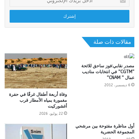
بريدك
الإلكتروني
مقالات ذات صلة
مصدر نقابي:فوز ساحق للائحة
“CGTM” في انتخابات مناديب
عمال ” CNAM”
6 ديسمبر، 2012
وفاة أربعة أطفال غرقًا في حفرة
مغمورة بمياه الأمطار قرب
أغشوركيت
22 يوليو، 2026
أول مناظرة مفتوحة بين مرشحي
المجموعة الحضرية