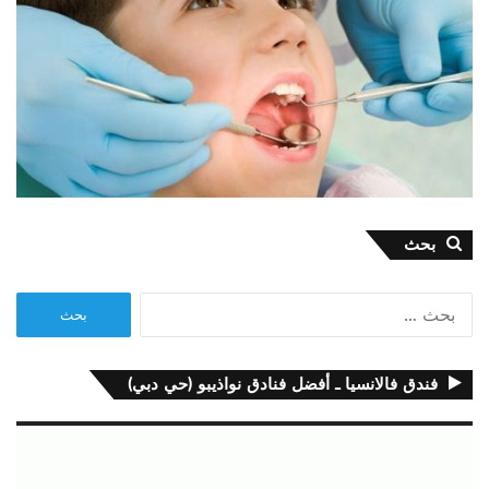
بحث
البحث
عن:
فندق فالانسيا ـ أفضل فنادق نواذيبو (حي دبي)
مشغل
الفيديو