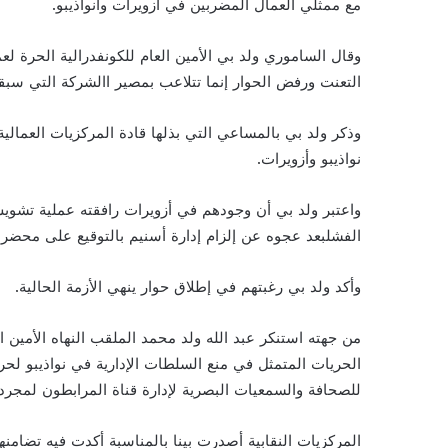
مع ممثلي العمال المضربين في ازويرات وانواذيبو.
وقال الساموري ولد بي الأمين العام للكونفدرالية الحرة لع
التعنت ورفض الحوار إنما تتلاعب بمصير االشركة التي سبقت 
وذكر ولد بي بالمساعي التي بذلها قادة المركزيات العمال
نواذيبو وأزويرات.
واعتبر ولد بي أن وجودهم في أزويرات رافقته عملية تشو
الفشلبعد عجوه عن إلزام إدارة أسنيم بالتوقيع على محضر ا
وأكد ولد بي رغبتهم في إطلاق حوار ينهي الأزمة الحالية.
من جهته استنكر عبد الله ولد محمد الملقب النهاه الأمين ال
الحريات المتمثل في منع السلطات الإدارية في نواذيبو لحر
للصحافة والسمعيات البصرية لإدارة قناة المرابطون لمجرد 
المركزيات النقابية أصدرت بينا بالمناسبة أكدت فيه تضامن