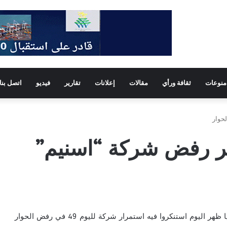
منوعات
ثقافة ورأي
مقالات
إعلانات
تقارير
فيديو
اتصل بنا
حوار
كر رفض شركة “اسنيم”
عقد 7 من الأمناء العامين للمركزيات النقابية مؤتمرا صحفيا ظهر اليوم استنكروا فيه استمرار شركة لليوم 49 في رفض الحوار