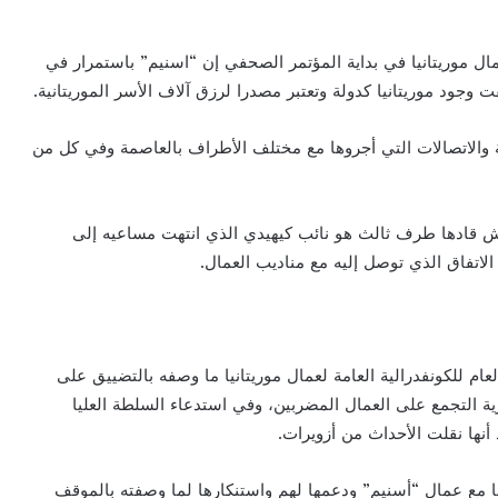
مال موريتانيا في بداية المؤتمر الصحفي إن “اسنيم” باستمرار في
وجود موريتانيا كدولة وتعتبر مصدرا لرزق آلاف الأسر الموريتانية.
ية والاتصالات التي أجروها مع مختلف الأطراف بالعاصمة وفي كل من
يش قادها طرف ثالث هو نائب كيهيدي الذي انتهت مساعيه إلى
لاتفاق الذي توصل إليه مع مناديب العمال.
عام للكونفدرالية العامة لعمال موريتانيا ما وصفه بالتضييق على
ية التجمع على العمال المضربين، وفي استدعاء السلطة العليا
أنها نقلت الأحداث من أزويرات.
ها مع عمال “أسنيم” ودعمها لهم واستنكارها لما وصفته بالموقف