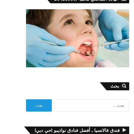
بحث
البحث
عن:
فندق فالانسيا ـ أفضل فنادق نواذيبو (حي دبي)