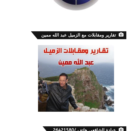
تقارير ومقابلات مع الزميل عبد الله ممين
عيادة الشافعي هاتف /26421580