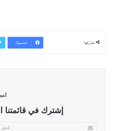
فيسبوك
شاركها
أعج
إشترك في قائمتنا ا
أدخل
بريدك