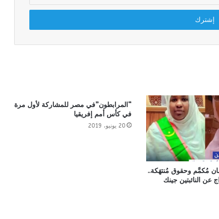
“المرابطون”في مصر للمشاركة لأول مرة
في كأس أمم إفريقيا
20 يونيو، 2019
 مُكمَّم وحقوق مُنتهَكة..
اج عن النائبتين جينك