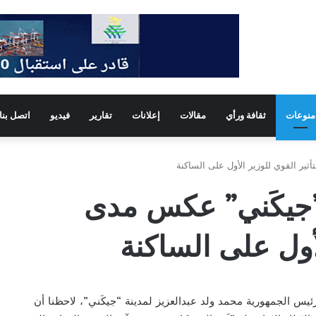
منوعات
ثقافة ورأي
مقالات
إعلانات
تقارير
فيديو
اتصل بنا
ير القوي للوزير الأول على الساكنة
”جيكَني” عكس مدى
لأول على الساكنة
 رئيس الجمهورية محمد ولد عبدالعزيز لمدينة “جيكَني”، لاحظنا أن