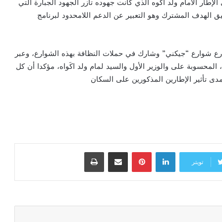
لإطار الامام ولد اكَوه الذي كانت جهوده تآزر الجهود الجبارة التي
قيق الهدف المشترك وهو التعبير عن الدعم اللامحدود لبرنامج
ذرع شوارع “جيكني” وشارك في حملات النظافة بهذه الشوارع، وعبر
 المحسوبة على والوزير الأول والسيد لمام ولد اكَواه، مؤكدا أن كل
دى تأثير الإطارين المذكورين على السكان
لينكدإن
بينتيريست
مشاركة عبر البريد
طباعة
تويتر