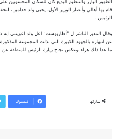
الظهور البارز والتنظيم البديع كان للسكان المحسوبين على ا
قام بها أهالي وأنصار الوزير الأول، يحيى ولد حدامين، لتح
الرئيس .
وقال المدير الناشر ل “أطاربوست” اعل ولد اعوينني إنه 
عن انبهاره بالجهود الكبيرة التي بذلت المجموعة المذكورة،
ما عدا ذلك هراء..وعكس نجاح زيارة الرئيس للمنطقة عن م
فيسبوك
شاركها