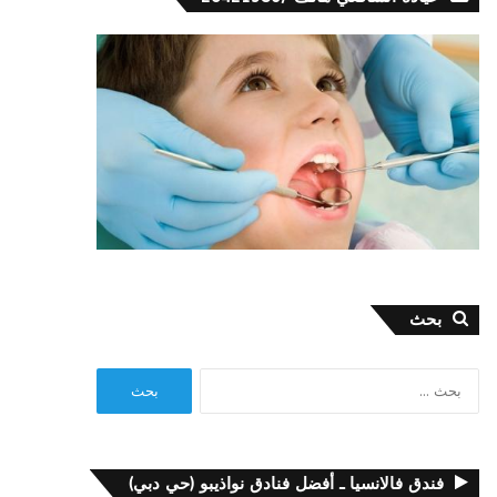
بحث
البحث
عن:
فندق فالانسيا ـ أفضل فنادق نواذيبو (حي دبي)