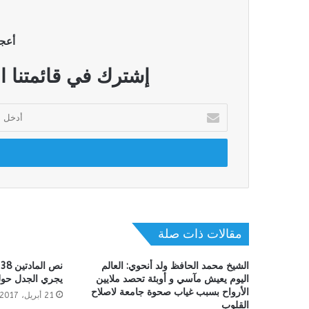
أعج
إشترك في قائمتنا ا
أدخل
بريدك
الإلكتروني
مقالات ذات صلة
الشيخ محمد الحافظ ولد أنحوي: العالم
اليوم يعيش مآسي و أوبئة تحصد ملايين
يجري الجدل حول
الأرواح بسبب غياب صحوة جامعة لاصلاح
21 أبريل، 2017
القلوب