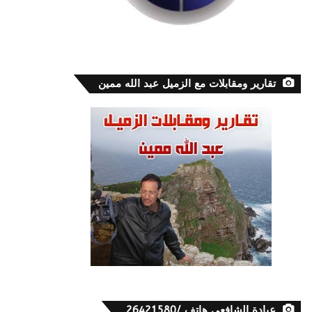
تقارير ومقابلات مع الزميل عبد الله ممين
عيادة الشافعي هاتف /26421580