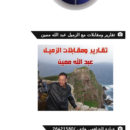
تقارير ومقابلات مع الزميل عبد الله ممين
عيادة الشافعي هاتف /26421580