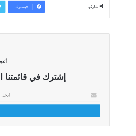
فيسبوك
شاركها
أعج
إشترك في قائمتنا ا
أدخل
بريدك
الإلكتروني