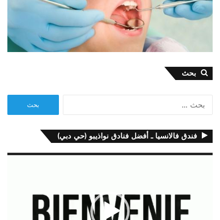
بحث
البحث
عن:
فندق فالانسيا ـ أفضل فنادق نواذيبو (حي دبي)
مشغل
الفيديو