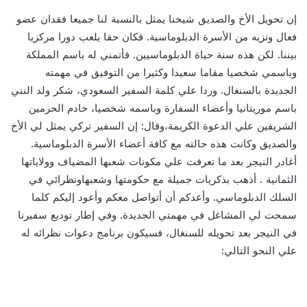
إن تحويل الأخ والصديق شيخنا يمثل بالنسبة لنا جميعا فقدان عضو
فعال ونزيه من الأسرة الدبلوماسية. فكان حقا يلعب دورا مركزيا
بيننا. لكن هذه سنة حياة الدبلوماسيين. فأتمني له باسم المملكة
وباسمي شخصيا مقاما سعيدا وكثيرا من التوفيق في مهمته
الجديدة بالسنغال. وردا علي كلمة السفير السعودي، شكر ولد النني
باسم موريتانيا وأعضاء السفارة وباسمه شخصيا، خادم الحرمين
الشريفين علي الدعوة الكريمة،وقال: إن السفير تركي يمثل لي الأخ
والصديق وكانت هذه حالته مع كافة أعضاء الأسرة الدبلوماسية.
أغادر النيجر بعد ما تعرفت علي مكونات شعبها المضياف وولاياتها
الثمانية . أذهب بذكريات جميلة مع حكومتها وشعبهاونظرائي في
السلك الدبلوماسي. وأعدكم أن أتواصل معكم وأعود إليكم كلما
سمحت لي المشاغل في مهمتي الجديدة. وفي إطار توديع سفيرنا
في النيجر بعد تحويله للسنغال، فسيكون برنامج دعوات نظرائه له
علي النحو التالي: