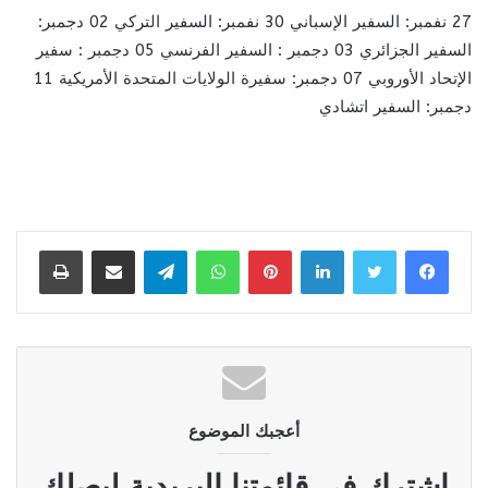
27 نفمبر: السفير الإسباني 30 نفمبر: السفير التركي 02 دجمبر:
السفير الجزائري 03 دجمبر : السفير الفرنسي 05 دجمبر : سفير
الإتحاد الأوروبي 07 دجمبر: سفيرة الولايات المتحدة الأمريكية 11
دجمبر: السفير اتشادي
لينكدإن
بينتيريست
واتساب
تيلقرام
مشاركة عبر البريد
طباعة
أعجبك الموضوع
إشترك في قائمتنا البريدية ليصلك