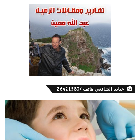
عيادة الشافعي هاتف /26421580