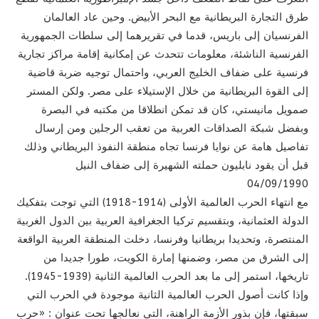
طرق التجارة البريطانية مع البحر الأبيض. وحين عاد العالمان
الفرنسيان إلى باريس، قدما في تقريرهما إلى سلطات الجمهورية
الفرنسية الناشئة، معلومات تتحدث عن إمكانية إقامة مراكز تجارية
فرنسية على ضفاف الخليج العربي، واحتمال توجيه ضربة قاضية
إلى القوة البريطانية من خلال الإستيلاء على مصر. ولكن المستر
صمويل مانيستي، كان قد تمكن انطلاقا من مكتبه في البصرة
وبفضل شبكة الصداقات العربية من تعقب الرجلين ومن إرسال
تفاصيل هامة عن نوايا فرنسا تجاه منطقة النفوذ البريطاني وذلك
قبل أن يقود نابليون حملته الشهيرة إلى ضفاف النيل
04/09/1990
مع انتهاء الحرب العالمية الأولى (1914-1918) التي توجت بتفكيك
الدولة العثمانية، وبتقسيم تركيا الجغرافية العربية بين الدول الغربية
المنتصرة، وتحديدا بريطانيا وفرنسا، دخلت المنطقة العربية الواقعة
إلى الشرق من مصر، وضمنها إمارة الكويت، طورا جديدا من
تاريخها، استمر إلى ما بعد الحرب العالمية الثانية (1939-1945).
وإذا كانت أصول الحرب العالمية الثانية موجودة في الحرب التي
سبقتها، فإن بذور الأزمة الراهنة، التي نعالجها تحت عنوان : «حرب