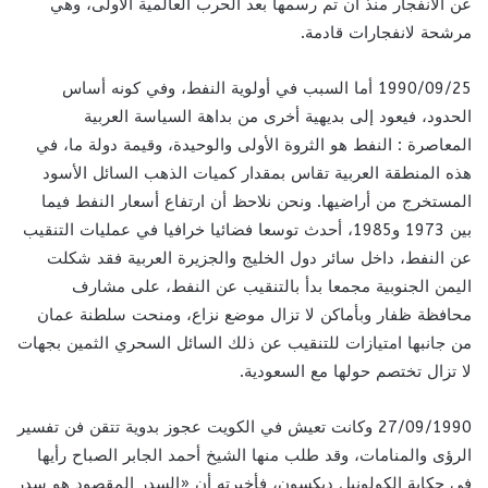
عن الانفجار منذ أن تم رسمها بعد الحرب العالمية الأولى، وهي
مرشحة لانفجارات قادمة.
1990/09/25 أما السبب في أولوية النفط، وفي كونه أساس
الحدود، فيعود إلى بديهية أخرى من بداهة السياسة العربية
المعاصرة : النفط هو الثروة الأولى والوحيدة، وقيمة دولة ما، في
هذه المنطقة العربية تقاس بمقدار كميات الذهب السائل الأسود
المستخرج من أراضيها. ونحن نلاحظ أن ارتفاع أسعار النفط فيما
بين 1973 و1985، أحدث توسعا فضائيا خرافيا في عمليات التنقيب
عن النفط، داخل سائر دول الخليج والجزيرة العربية فقد شكلت
اليمن الجنوبية مجمعا بدأ بالتنقيب عن النفط، على مشارف
محافظة ظفار وبأماكن لا تزال موضع نزاع، ومنحت سلطنة عمان
من جانبها امتيازات للتنقيب عن ذلك السائل السحري الثمين بجهات
لا تزال تختصم حولها مع السعودية.
27/09/1990 وكانت تعيش في الكويت عجوز بدوية تتقن فن تفسير
الرؤى والمنامات، وقد طلب منها الشيخ أحمد الجابر الصباح رأيها
في حكاية الكولونيل ديكسون، فأخبرته أن «السدر المقصود هو سدر