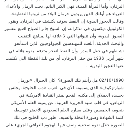
البرقان، وأما المرأة الميتة، فهي الكنز النائم، تحت الرمال والأعداء
الغرباء هم أولئك الذين يريدون حرمان البلاد من ثروتها النفطية»،
وقالت العجوز البدوية إن النفط سوف يكتشف في البرقان. ويقول
الكولونيل ديكسون في مذكراته، إن الشيخ جابر الصباح اقتنع بتفسير
العجوز البدوية، وأن تنبؤاتها التي لا علاقة لها بمناهج التنقيب
والبحث الحديثة، أبلغت للمهندسين الجيولوجيين الذين استأنفوا
نشاطهم في حقل السدر، وأن النفط انفجر متدفقا بقوة هائلة في
شهر أبريل 1938 من حقل البرقان، أي من تلك النقطة التي تكلمت
عنها العجوز البدوية ..
02/10/1990 هل رأيتم تلك الصورة؟ كان الجنرال «نورمان
شوارتزكوف» الذي يسمونه الآن في الغرب «دب الخليج»، يجلس
بجسده العملاق إلى مكتبه الفخم بمقر القيادة الأمريكية في
الرياض، في قلب شبه الجزيرة العربية، عن يمينه العلم الأمريكي
بنجومه الخمسين وعلى يساره العلم السعودي الأخضر تتوسطه
كلمة الشهادة وصورة النخلة والسيف. ظهر دب الخليج في تلك
الصورة خلال ندوة صحفية وصف فيها الهجوم العراقي الجريء على