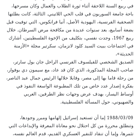
في ربيع السنة اللاحقة أثناء ثورة الطلاب والعمال وكان مسرحها،
باحة جامعة السوربون في قلب الحي اللاتيني. الثالثة، كانت بطلتها
الصحفية الفرنسية، اليهودية الأصل، أنيا فرانكوس، التي توفيت قبل
بضعة أسابيع، بعد سنوات عديدة من مكافحة مرض السرطان. خلال
ربيع 1967، وجدت نفسي، بتكليف من الإخوة الفلسطينين، أشارك
في اجتماعات ببيت السيد كلود لانزمان، سكرتير مجلة «الأزمنة
الحديثة»،
الصديق الشخصي للفيلسوف الفرنسي الراحل جان بول سارتر،
صاحب المجلة المذكورة، الذي كان قد عاد، مع سيمون دي بوفوار،
من رحلة قاما بها إلى مصر، وقابلا خلالها الرئيس جمال عبد الناصر،
بفكرة إصدار عدد خاص من تلك المطبوعة الواسعة النفوذ في
أوساط اليسار، بهدف عرض وجهات نظر الطرفين، العربي
والصهيوني، حول المسألة الفلسطينية.
1988/03/09 إما أن تستعيد إسرائيل إلهامها ومبرر وجودها،
وتنطلق محررة من كل احتلال نحو معاناة المعرفة والإبداعات التي
تثمرها، وإما أن تنقاد للنفير العسكري القديم، قدم العالم نفسه،