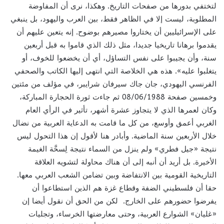
لتختفي بدورها من صفحات التاريخ. وهكذا، نرى أن المفاوضة
المطلوبة، ليست إلا في الظاهر فقط، بين العرب واليهود، بل ينبغي
على الإسرائيليين أن يختاروا مصيرهم بوضوح. إنه يتعين عليهم أن
يقدموا برهانا تاريخيا جديدا، مثل ذلك الذي قاموا به قبل أربعين
سنة، وأن يجيبوا على نفس التساؤل، أي أن يخضعوا للخوف، أو
يتغلبوا عليه». هذه هي الخلاصة التي انتهى إليها الكاتب والصحفي
الفرنسي اليهودي، جان جاك سيرفان شرايبر، في مؤلف من مئتين
وخمسين صفحة 08/06/1988 ثم جاءت ثورة الحجارة المباركة،
وكان لعمرها الذي لا يتجاوز عشرة أشهر، تأثير في الرأي العام
الغربي أعمق وأوسع، من كل ما قامت به الدعاية العربية من نضال
خلال الأربعين سنة الماضية. وأبادر هنا لأقول إن هذا التحول ليس
نتيجة «جيل فطري» ولم ينزل من السماء نتيجة لِسحَّة الغيمة
الأخيرة. بل أريد أن أنبه إلى أن هناك محاولة لتشويه العلاقة
التاريخية القومية بين الانتفاضة وبين تضامن الشعب العربي معها.
حقا أن فلسطيني الضفة وقطاع غزة هم الذين استطاعوا أن
يفرضوا حضورهم على الخارج. لكن من الحق أن نقول أيضا إن
«غليان» الشوارع العربية، وحتى معارضتها الخرساء، وتجليات