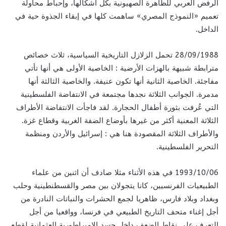
الرفض العربي للظاهرة الصهيونية بكل أشكالها، وإحباط محاولة
تعميم «النموذج المصري» ساهمت كلها في إبقاء الجذوة حية في
الداخل.
28/09/1988 تحمل الزلازل التاريخية السياسية، ثلاث خصائص
مترابطة شبيهة بالهزات الأرضية : الخاصية الأولى هي أنها تأتي
مفاجئة. الخاصية الثانية أنها تكون عنيفة. والخاصية الثالثة أنها
مدمرة. الجوانب الثلاثة نجدها مجتمعة في الانتفاضة الفلسطينية
التي عُرفت بثورة أطفال الحجارة. لقد فاجأت الانتفاضة الأطراف
الثلاثة المعنية أكثر من غيرها بأوضاع الضفة الغربية وقطاع غزة.
والأطراف الثلاثة المقصودة هنا هي : إسرائيل والأردن ومنظمة
التحرير الفلسطينية.
1993/10/06 في هذه الأثناء مثلا صادف أن اثنين من علماء
الطبيعيات الفرنسيين، كانا يتجولان بين مصر والقسطنطينية وحلب
وبغداد وبلاد فارس، ظاهريا لجمع الحشرات والنباتات النادرة من
أجل إغناء متحف التاريخ الطبيعي في فرنسا، وواقعيا من أجل
التعرف على نقاط الضعف داخل جسد الإمبراطورية العثمانية لقطع