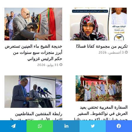
تكريم من مجموعة كفانا فسادًا
خديجة الشيخ ماء العينين تستعرض
أبرز منجزات سبع سنوات من
3 أغسطس، 2026
حكم الرئيس غزواني
31 يوليو، 2026
السفارة المغربية تحتفي بعيد
العرش في نواكشوط.. السفير
رابطة المفتشين المقاطعيين
حميد شبار: الشراكة مع موريتانيا
للتعليم الأساسي تفتتح مؤتمرها
بلغت مرحلة جديدة من التعاون
الثاني
يسبوك
تويتر
لينكدإن
واتساب
تيلقرام