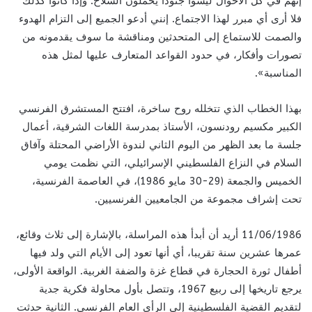
إنهم في كل الأحوال ليسوا جنودا يحملون السلاح. وإذا كانوا كذلك
فلا أرى أي مبرر لهذا الاجتماع. إنني أدعو الجميع إلى التزام الهدوء
والصمت للاستماع إلى المتحدثين ومناقشة ما سوف يقدمونه من
تصورات وأفكار، في حدود القواعد المتعارف عليها لمثل هذه
المناسبة».
بهذا الخطاب الذي تتخلله روح ساخرة، افتتح المستشرق الفرنسي
الكبير مكسيم رودنسون، الأستاذ بمدرسة اللغات الشرقية، أعمال
جلسة ما بعد الظهر من اليوم الثاني لندوة الأراضي المحتلة وآفاق
السلام في النزاع الفلسطيني الإسرائيلي، التي نظمت يومي
الخميس والجمعة (29-30 مايو 1986)، في العاصمة الفرنسية،
تحت إشراف مجموعة من الجامعيين الفرنسيين.
11/06/1986 أريد أن أبدأ هذه المراسلة، بالإشارة إلى ثلاث وقائع،
عمرها عشرين سنة تقريبا، أي أنها تعود إلى الأيام التي ولد فيها
أطفال ثورة الحجارة في قطاع غزة والضفة الغربية. الواقعة الأولى،
يرجع تاريخها إلى ربيع 1967، وتتصل بأول محاولة فكرية جدية
لتقديم القضية الفلسطينية إلى الرأي العام الفرنسي. الثانية حدثت