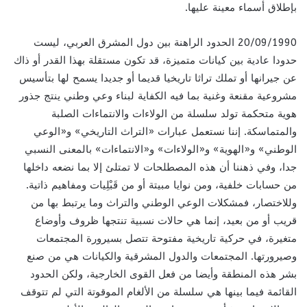
بإطلاق أسماء معينة عليها.
20/09/1990 الحدود الراهنة بين دول المشرق العربي، ليست
حدودا عادية بين كيانات متميزة، قد تكون مستقلة بهذا القدر أو ذاك
عن جيرانها أو تملك تراثا تاريخيا قديما أو جديدا يسمح لها بتأسيس
مشروعية مقنعة وغنية بما فيه الكفاية لبناء وعي وطني ينتج جذور
هوية متحكمة تولد سلسلة من الولاءات والانتماءات الصلبة
والمتماسكة. إننا نستعمل عبارات «التراث التاريخي» و«الوعي
الوطني» و«الهوية» و«الولاءات» و«الانتماءات» بالمعنى النسبي
جدا، وفي ذهننا أن هذه المصطلحات لا تمتلئ إلا بما نضعه داخلها
من حسابات خلفية، ومن نوايا مبيتة أو من قَبْلِيات ومفاهيم ذاتية.
وللاختصار، فمشكلات الوعي الوطني والتراث وما يرتبط بها من
قريب أو من بعيد، إنما هي حالات نسبية تنتجها ظروف وأوضاع
متغيرة، في حركية تاريخية مفتوحة تتصل بسيرورة المجتمعات
وصيرورتها. المجتمعات والدول المشرقية والكيانات هي من صنع
بشر هذه المنطقة وأيضا من فعل القوى الخارجية، ولكن الحدود
القائمة فيما بينها هي سلسلة من الألغام الموقوتة التي لم تتوقف