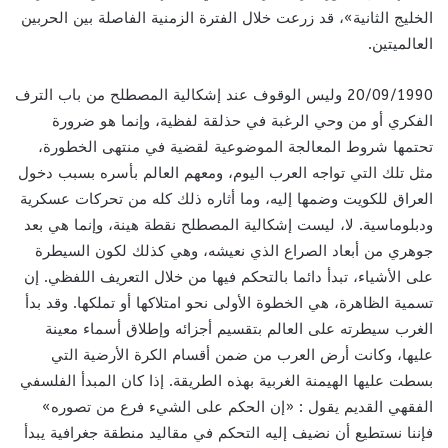
الخليج الثانية»، قد زرعت خلال الفترة الزمنية الفاصلة بين الحربين
العالميتين.
20/09/1990 وليس الوقوف عند إشكالية المصطلح من باب الترف
الفكري أو من وحي الرغبة في حذلقة لفظية، وإنما هو ضرورة
تحتمها شروط المعالجة الموضوعية لقضية في منتهى الخطورة،
مثل تلك التي تواجه العرب اليوم، ومعهم العالم بأسره بسبب دخول
العراق للكويت وضمها إليه، وما أثاره ذلك كله من تحركات عسكرية
ودبلوماسية. لا، ليست إشكالية المصطلح نقطة هينة، وإنما هي بعد
جوهري من أبعاد الصراع الذي نعيشه، وهي كذلك لكون السيطرة
على الأشياء، تبدأ دائما بالتحكم فيها من خلال التعريف اللفظي. إن
تسمية الظاهرة، هي الخطوة الأولى نحو امتلاكها أو تملكها. وقد بدأ
الغرب سيطرته على العالم بتقسيم أجزائه وإطلاق أسماء معينة
عليها، وكانت أرض العرب من ضمن أقسام الكرة الأرضية التي
بسطت عليها الهيمنة الغربية بهذه الطريقة. إذا كان المبدأ الفلسفي
الفقهي القديم يقول : «إن الحكم على الشيء فرع من تصوره»
فإننا نستطيع أن نضيف إليه التحكم في مقاليد منطقة جغرافية يبدأ