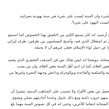
 شيء وان السنة ليست على شيء هي سنة يهودية نصرانية،
ليست اليهود على شيء”.
أرشيد، انه كان يسمع الكثير من التلفيق بهذا الخصوص كما استمع
ي تم استغلال الدين فيه، وأصبح المسلمون بين طرفين، طرف إيراني
ن حمل لواء الإسلام، فعلى غيرهم أن لا يحمله.
حابة، موضحا انه ليس هناك نص في المذهب الجعفري الذي يتعمد
ض الغلاة، كما ان لدي أهل السنة بعض الغلاة، وان من يسب
بية والسلفية والقاعدة وبوكوحرام وداعش وجبهة النصرة وغيرها من
حصل من بعض الأفراد ولا يحسب على المذاهب الدينية، مشيرا أن
نهم حروب دامية ومع ذلك عدول وعندنا أحاديثهم نصلي ونصوم
الصحابة انتقاما للآخرين، وحتى انه في كل نصوص السنة مهما بلغ