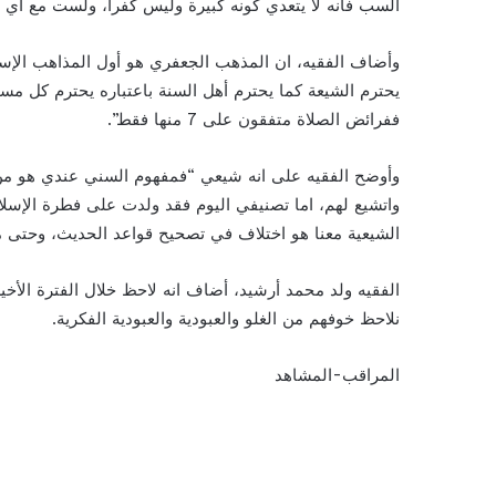
السب فأنه لا يتعدي كونه كبيرة وليس كفرا، ولست مع أي
وأضاف الفقيه، ان المذهب الجعفري هو أول المذاهب الإسلام
يحترم الشيعة كما يحترم أهل السنة باعتباره يحترم كل مس
ففرائض الصلاة متفقون على 7 منها فقط”.
وأوضح الفقيه على انه شيعي “فمفهوم السني عندي هو من 
واتشيع لهم، اما تصنيفي اليوم فقد ولدت على فطرة الإسل
الشيعية معنا هو اختلاف في تصحيح قواعد الحديث، وحتى م
الفقيه ولد محمد أرشيد، أضاف انه لاحظ خلال الفترة الأخيرة
نلاحظ خوفهم من الغلو والعبودية والعبودية الفكرية.
المراقب-المشاهد