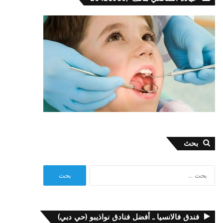
بحث
البحث
عن:
فندق فالانسيا ـ أفضل فنادق نواذيبو (حي دبي)