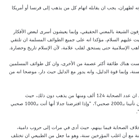
 لطهران، يجب ان يقابله اتهام كل من يذهب إلى فرنسا أو أمريكا
فون الشيعة بالمعني الحقيقي، وإنما يعيشون أسرى لبعض الأفكار
بيت عليهم السلام، مؤكدا انه على جميع الطوائف المسلمة ان تلتقي
ب الإسلامية حتى يستحق لقلب علامة، لأن الإسلام تاريخ وحضارة.
 ليست هناك طائفة أكثر عصمة من الأخرى، وان كل طوائف المسلمين
نة، وإنما قوة الدليل، وانه يدور مع الدليل حيث دار، موضحا انه من
وأضاف ولد محمد أرشيد ان كتب السيرة النبوية تذهب الى ان عدد الصحابة 124 ألف ومنها من يذهب دون ذلك، حيث
تضاربت الأقوال في عددهم، وتساءل هل استطاعت كتبنا ان تأتينا بـ2000 صحبي؟، “وإذا افترضنا جدلا أنها أتت بـ1000 صحبي
.
لاف الصحابة فيما بينهم، حيث أدى في مرات إلى حروب دامية،
ة مع أن اغلب المؤرخين سنة، وهو ما جعل من الطبيعي ان تختلف