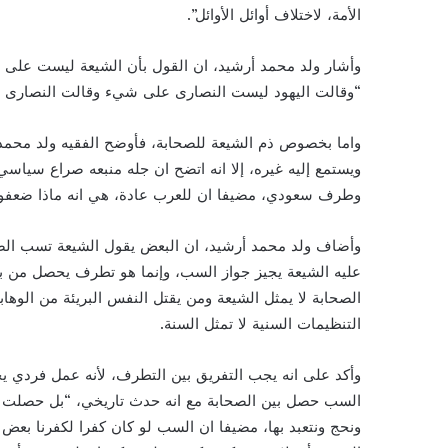
الأمة، لاختلاف أوائل الأوائل”.
وأشار ولد محمد أرشيد، ان القول بأن الشيعة ليست على
“وقالت اليهود ليست النصارى على شيء وقالت النصارى 
واما بخصوص ذم الشيعة للصحابة، فأوضح الفقيه ولد محمد 
ويستمع إليه غيره، إلا انه اتضح ان جله منبعه صراع سياس
وطرف سعودي، مضيفا ان للعرب عادة، هي انه ماذا ضعفوا ع
وأضاف ولد محمد أرشيد، ان البعض يقول الشيعة تسب الص
عليه الشيعة يجيز جواز السب، وإنما هو تطرف يحصل من بع
الصحابة لا يمثل الشيعة ومن يقتل النفس البريئة من الوها
التنظيمات السنية لا تمثل السنة.
وأكد على انه يجب التفريق بين التطرف، لأنه عمل فردي ي
السب حصل بين الصحابة مع انه حدث تاريخي، “بل حصلت بي
ونحج ونتعبد بها، مضيفا ان السب لو كان كفرا لكفرنا بعض 