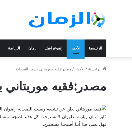
الرئيسية
الأخبار
إنفوغرافيك
زمان
الرياضة
الرئيسية
/
الأخبار
/
مصدر:فقيه موريتاني يسب الصحابة
مصدر:فقيه موريتاني 
“ايرا”، ان زيارته لطهران لا تستوجب كل هذه الضجة، متسائل
فهل يعني هذا أننا أصبحنا مسحيين.