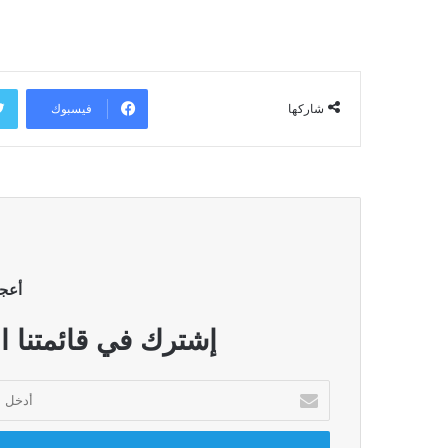
فيسبوك
شاركها
أعج
إشترك في قائمتنا ا
أدخل
بريدك
الإلكتروني