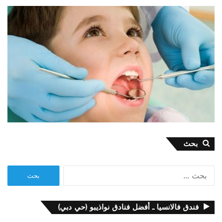
بحث
البحث
عن:
فندق فالانسيا ـ أفضل فنادق نواذيبو (حي دبي)