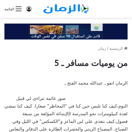
تسجيل
القائمة
الدخول
الرئيسية
/
زمان
من يوميات مسافر ـ 5
الزمان انفو ـ عبدالله محمد الفتح ـ
صور غائمة تتراءى لي قبيل
النوم،كيف كنا نلبس حين كنا في “المحاظر” صغارا، كيف كنا نمشي
لعدة كبيلومترات نحو المدرسة اإلإبتدائة المؤلفة من سبعة
فصول،كيف نتغذى على لبن الماعز و”الكسكس” في الليل وفي
الصباح، المصباح الزيتي والحشرات الطائرة على الدفاتر والنعاس