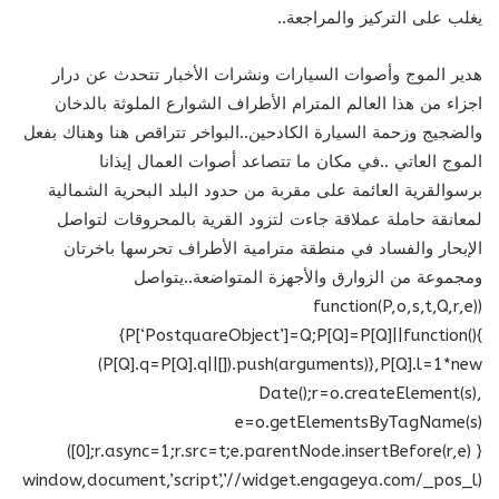
يغلب على التركيز والمراجعة..
هدير الموج وأصوات السيارات ونشرات الأخبار تتحدث عن درار
اجزاء من هذا العالم المترام الأطراف الشوارع الملوثة بالدخان
والضجيج وزحمة السيارة الكادحين..البواخر تتراقص هنا وهناك بفعل
الموج العاتي ..في مكان ما تتصاعد أصوات العمال إيذانا
برسوالقرية العائمة على مقربة من حدود البلد البحرية الشمالية
لمعانقة حاملة عملاقة جاءت لتزود القرية بالمحروقات لتواصل
الإبحار والفساد في منطقة مترامية الأطراف تحرسها باخرتان
ومجموعة من الزوارق والأجهزة المتواضعة..يتواصل
(function(P,o,s,t,Q,r,e)
{P[‘PostquareObject’]=Q;P[Q]=P[Q]||function(){
(P[Q].q=P[Q].q||[]).push(arguments)},P[Q].l=1*new
Date();r=o.createElement(s),
e=o.getElementsByTagName(s)
[0];r.async=1;r.src=t;e.parentNode.insertBefore(r,e) })
(window,document,’script’,’//widget.engageya.com/_pos_l