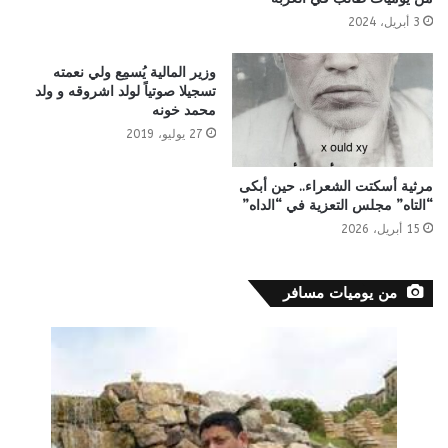
3 أبريل، 2024
وزير المالية يُسمِع ولي نعمته
تسجيلا صوتياً لولد اشروقه و ولد
محمد خونه
27 يوليو، 2019
مرثية أسكتت الشعراء.. حين أبكى
“التاه” مجلس التعزية في “الداه”
15 أبريل، 2026
من يوميات مسافر