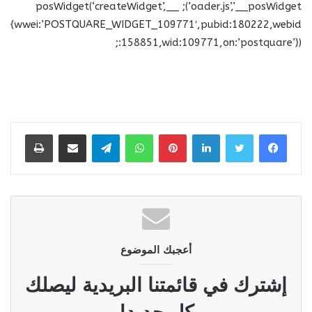
oader.js’,’__posWidget’); __posWidget(‘createWidget’,
{wwei:’POSTQUARE_WIDGET_109771′,pubid:180222,webid
:158851,wid:109771,on:’postquare’});
لينكدإن
بينتيريست
واتساب
تيلقرام
مشاركة عبر البريد
طباعة
أعجبك الموضوع
إشترك في قائمتنا البريدية ليصلك