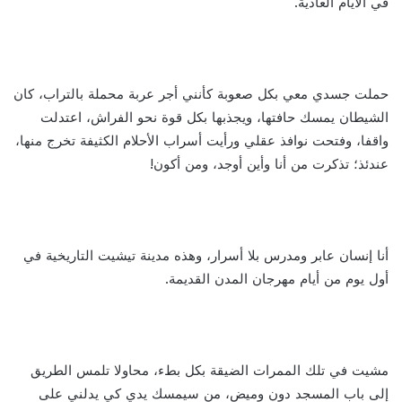
في الأيام العادية.
حملت جسدي معي بكل صعوبة كأنني أجر عربة محملة بالتراب، كان
الشيطان يمسك حافتها، ويجذبها بكل قوة نحو الفراش، اعتدلت
واقفا، وفتحت نوافذ عقلي ورأيت أسراب الأحلام الكثيفة تخرج منها،
عندئذ؛ تذكرت من أنا وأين أوجد، ومن أكون!
أنا إنسان عابر ومدرس بلا أسرار، وهذه مدينة تيشيت التاريخية في
أول يوم من أيام مهرجان المدن القديمة.
مشيت في تلك الممرات الضيقة بكل بطء، محاولا تلمس الطريق
إلى باب المسجد دون وميض، من سيمسك يدي كي يدلني على