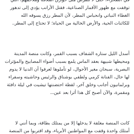
توقفت مع ظهور الأقمار الصناعية، فقتل الأرانب يؤدي إلى تدهور
الغطاء النباتي وانحباس المطر، لأن المطر رزق يسوقه الله
للكائنات الحية، والأرض الخالية من الحياة؛ لا تحتاج إلى المطر..
أسدل الليل ستاره الشفاف بسبب القمر، وكانت منصة المدينة
ومحيطها شبيهة بعقد الماس يلمع بسبب أضواء المصابيح والمؤثرات
البصرية، سبحان مغير الأحوال، لو تأملوها لعرفوا أن الدنيا لا يدوم
لها حال، الفنانة كرمي ولطفي بوشناق والرئيس وحاشيته وسفراء
وبرلمانيون أجانب وخلق آخر، لقطة احتضنتها تيشيت في ليلة دافئة
ومقمرة، والآن أصبح كل هذا أثرا بعد عين…
كانت المنصة مغلقة لا يدخلها إلا من يمتلك بطاقة، وبما أنني لا
أمتلك واحدة وقفت مع المواطنين الأبرياء، وقد اقتربوا من المنصة