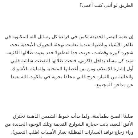
الطريق لو أنني كنت أعمى؟
إن نعمة البصر الحقيقة تكمن في قراءة كل رسائل الله المكتوبة في
ظاهر الأشياء وباطنها. عندما تعلمت تهجئة الحروف الأبجدية تحت
شجرة كبيرة وقطعت، حزنت جدا لقطعها؛ فقد بقيت ظلالها الكثيفة
تمتد كل مساء بداخل ذاكرتي، فتحت ظلالها التقطت شاشة قلبي
أول إشارة للإسلام، ومن بين أغصانها المنحنية والمليئة بالأشواك
والخالية من الثمار، خرج قلبي محلقا بحرية في ملكوت الله بعيدا
عن مداخن المجتمع..
صلينا الصبح بطمأنينة، ولما بدأت خيوط الشمس الذهبية تخترق
الأفق البعيد، بانت حجارة الشوارع القديمة وتلك الوجوه الجديدة من
وراء زجاج نوافذ السيارات المظللة بغبار الأمنيات (طلب التعيين)،