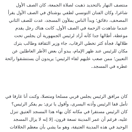
منتصف النهار بالتحديد ذهبت لصلاة الجمعة، كان الصف الأول
شاغرا، وكان الفنان التونسي لطفي بوشناق في الصف الأول يقرأ
المصحف، دقائق؛ وبدأ الناس يملأون المسجد، عدت للصف الثاني
عندما شاهدت الزحمة في الصف الأول. كانت هناك رجل يقدم
موعظة، أطالها جدا كأنه أراد لرئيس الجمهورية أن يجلس تحت
ظلالها، فجأة كثر تخطي الرقاب، جاء وزير الثقافة وطالب بترك
مكان للرئيس عند ظهر الإمام، يبدو أن بعض الأطر العاطلين عن
التعيين؛ ممن صعب عليهم لقاء الرئيس؛ يريدون أن يستنشقوا رائحة
عطره في المسجد..
كان مرافق الرئيس يجلس قربي مسلحا ومتصلا، وكنت أنا غارقا في
تأمل قفا الرئيس وأذنه اليسرى، وأقول يا ترى: بم يفكر الرئيس؟
كان الرئيس مستقرا في مكانه كأن بهاء هذا المسجد العتيق تنزل
عليه، فرغم أن عمر المدينة تسعة قرون، إلا إنه لا يزال المسجد
الوحيد في هذه المدينة العتيقة، وهو ما يشي بأن معظم الخلافات