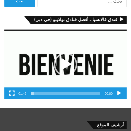
عن:
فندق فالانسيا ـ أفضل فنادق نواذيبو (حي دبي)
مشغل
الفيديو
01:49
00:00
أرشيف
أرشيف الموقع
الموقع