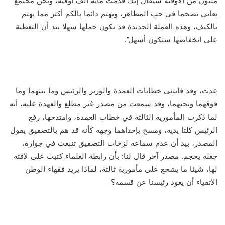
مليون من الأوقية سيقال إنك قدمت مائة ألف أوقية، ونحن مجتمع
يعاني تضخما في حب المظاهر، ويهتم دائما بالكم أكثر مما يهتم
بالكيف، وهذه العملة الجديدة قد يكون حملها سهلا بيد أن التغطية
على انخفاضها ستكون أسهل”.
عدت، وقد فاتتني خطابات العمدة والوزير والرئيس وما بينهما وما
فوقهما وتحتهما، وقد سمعت من مصدر غير مطلع والعهدة عليه، أنه
لما ذكرت المأمورية الثالثة في خطاب العمدة، وامتدحها، رفع
الرئيس كلتا يديه، ومسح بإحداهما وجهه كأنه قد هم بالتصفيق يقول
المصدر، بيد أن عدم سماعه لزخات التصفيق تنبعث في جواره،
جعله يحجم. مصدر آخر قال لنا: بأن رابطة العلماء كتبت على لافتة
لها، شيئا ما يشجع على مأمورية ثالثة، لماذا يريد فقهاء الوطن
الأتقياء أن يعود رئيسنا عن قسمه؟