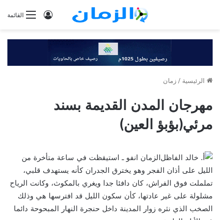
تسجيل
القائمة
الدخول
الرئيسية
/
زمان
مهرجان المدن القديمة بسند
مرئي(بؤبؤ العين)
الزمان انفو ـ استيقظت في ساعة متأخرة من
الليل على أذان الفجر وهو يخترق الجدران كأنه يستهدف قلبي،
تململت فوق الفراش، كان دافئا جدا ويغري بالمكوث، وكانت الرياح
مشلولة على غير عادتها، كأن سكون الليل قد افترسها هي وذلك
الصخب الذي نثره زوار المدينة داخل حنجرة النهار المبحوحة دائما