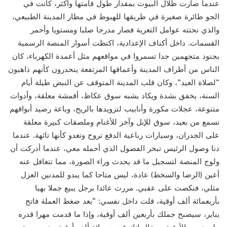
عندما صارت ظلال البيوت بمقدار طول قامتها وأكثر، كانت في
الجو طائرة صغيرة في طريقها للهبوط في مطار المدينة الطبيعي،
والذي نحتته عوامل التعرية فصار مدرجا صلبا ومستويا وأحمر
القسمات. داخل أكناف الإعدادية، اكتظت أسوار المنصة الرسمية
بجنود متجهمين جدا تسمروا في مواقعهم مثل أعمدة الكهرباء، كان
الناس من أطراف المدينة وأعماقها المرتفعة ينحدرون كأنهم ذاهبون
“لصلاة العيد”، وكان قلب المدينة المتوقف عن النبض طيلة أيام
السنة، يخفق بشدة ويكاد يشبه سوق عكاظ، أقمشة معلقة، وأدوات
متنوعة، عجلات مكورة وأنابيب لتزويدها بالريح، وباعة رصيد أبواقهم
تسمع من بعيد، سوق للإبل وآخر للأغنام وملصقات كبيرة معلقة
على الجدران، وسيارات رباعية الدفع تروح وتغدو كأنها تائهة. عندما
دنا وصول الرئيس تبخر الفضول الذي أحمله معي، عندما أدركت أن
ولوج المنصة لتسجيل ما قد يحدث وراء الصورة، مما تتغافل عنه
أعين (الرضا والسخط) عادة، ليس متاحا كما يبدو للمدنين العزل
مثلي، فنكصت على عقبي. مررت عائدا برجل يبيع جملا بهيا
بأربعمائة ألف أوقية، قلت داخل نفسي: “بعد ضغط العملة فاتح
يناير، سيصبح جملك بأربعين ألف أوقية، وإذا ما قدمت مهرا قدره