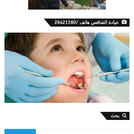
عيادة الشافعي هاتف /26421580
بحث
البحث