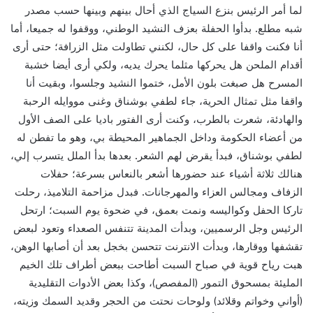
لما أمر الرئيس بنزع السياج الذي أحال بينهم وبينها حسب مصدر
شبه مطلع. بدأوا الحفلة بعزف النشيد الوطني، ووقفوا له جميعا، أما
أنا فكنت واقفا على كل حال، لكنني تطاولت مثل الزرافة؛ حتى أرى
أقدام الملحن هل يحركها مثلما يحرك يديه، ولكي أرى أيضا خشبة
المسرح هل صبغت بلون الأمل، ختموا النشيد وجلسوا، وبقيت أنا
واقفا مثل تمثال الحرية، جاء لطفي بوشناق وغنى مووايله الرحبة
والهادئة، شعرت بالطرب، وكنت أرى الفتور باديا على الصف الأول
من أعضاء الحكومة وداخل الجماهير المحيطة بي، وهو ما تفطن له
لطفي بوشناق، فبدأ يقرض لهم الشعر. بعدها بدأ الملل يتسرب إلي،
هنالك ثلاثة أشياء عند حضورها أشعر بالنعاس بسرعة؛ حفلات
الزفاف ومجالس العزاء والمهرجانات. فبدل مزاحمة التلاميذ، رحلت
تاركا الحفل وكواليسه ونمت بعمق، في ضحوة يوم السبت؛ ارتحل
الرئيس وجل الرسميين، وبدأت المدينة تتنفس الصعداء وتعود لبعض
تقشفها ووقارها، وبدأت الانترنت تتحسن بخجل بعد أن أصابها الوهن،
هبت رياح قوية في صباح السبت أطاحت ببعض أطراف تلك الخيم
المليئة بمسحوق التمور (المفصص)، وكذا بعض الأدوات التقليدية
(أواني وخواتم وقلائد) ولوحات نحتت من الحجر وقديد السمك وزيته،