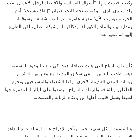
وكتب اقتنيت منها: “أشواك السياسة والاقتصاد لرجل الأعمال بمب
ولد سيدي بادي ” وفيه صفحة كانت بعنوان “إنقاذ تيشيت” أيام
الحرب، تيشيت الآن؛ مدينة عامرة، لديها مستشفاها، وسوقها،
ومدارسها، والماء والكهرباء، ودكاكينها، وشبكة اتصال، لكن الطريق
إليها لم تتغير بعد!
كأن تلك الرياح التي هبت صباحا، هبت كي تودع الوفود الرسمية.
ذهب طلاب التعيين، وبقي سكان المدينة مع مغتربيها العائدين
وبعثات المدن القديمة الأخرى، وكذا الشعراء والمسرحيين ونجوم
الفلكلور والثقافة والرماة والسياح، ليضفوا على لياليها المقمرة جوا
لطيفا يغسل قلوب أهلها من وعثاء الرتابة والصمت…
هنا تيشيت، وكل شيء بخير، وتأخر الإفراج عن المقالة عائد لرداءة
الانترنت، وهذه التدوينة خرجت للنور بفضل ويفي المهرجان…