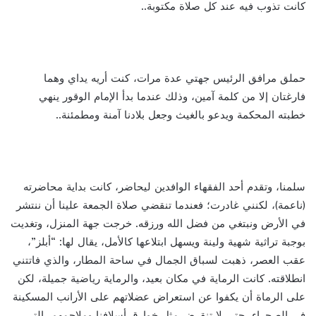
كانت تذوب فيه عند كل صلاة مكتوبة..
حملق مرافق الرئيس جهتي عدة مرات، كنت أريه يداي وهما
فارغتان إلا من كلمة آمين، وذلك عندما بدأ الإمام الوقور ينهي
خطبته المحكمة ويدعو بالغيث وجعل بلادنا آمنة ومطمئنة..
سلمنا، وتقدم أحد الفقهاء الوافدين ليحاضر، كانت بداية محاضرته
(ناعمة)، لكنني غادرت؛ فعندما تنقضي صلاة الجمعة علينا أن ننتشر
في الأرض ونبتغي من فضل الله ورزقه. خرجت جهة المنزل، وتغديت
بوجبة تراثية شهية ولينة ويسهل ابتلاعها كالأمل، يقال لها: “أبلز”،
عقب العصر، ذهبت لسباق الجمال في ساحة المطار، والذي فاتتني
انطلاقته. كانت الرماية في مكان بعيد، والرماية رياضية جميلة، لكن
على الرماة أن يكفوا عن استعراض عضلاتهم على الأرانب المسكينة
في الصحراء، حتى لا تنقرض مثل خوارق أسلافنا وملاحمهم، التي