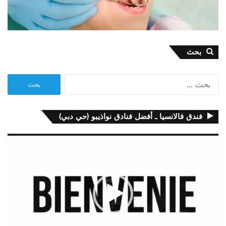
بحث
البحث
عن:
فندق فالانسيا ـ أفضل فنادق نواذيبو (حي دبي)
مشغل
الفيديو