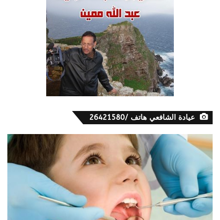
عيادة الشافعي هاتف /26421580