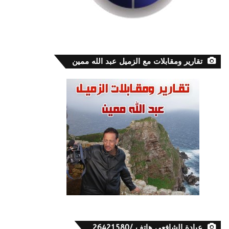
تقارير ومقابلات مع الزميل عبد الله ممين
عيادة الشافعي هاتف /26421580