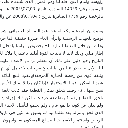
الرسمية رق
بالرخصة رقم 7759 الصادرة بتاريخ : 04\07\2008 عن والي انواكشوط السيد \ محمد الأمين ولد مولاي الزين.
وحيث إن المدعية مكفولة بنت عبد الله ولد الخوماني نشرت
نوضح للجهات الرسمية والرأي العام صورة حقيقية لما جرى
وذلك من خلال النقاط التالية: 1- ب
إطار قبلي وذلك لأننا لا نحتاجه لقوة أدلتنا باعتبارنا ملاكا
التاريخ وخير دليل على ذلك أن معظم من تم الاعتداء عليهم
وثيقة أقوى من رخصة الحيازة (المرفقة)وعقود البيع الثلاثة
شيدنا السكن وقمنا بالاستثمار فإذا كان هذا لا يملك الأرض
تلحق بالقطاع رقم 1 بمقاطعة عرفات ، لكن ذل
الذي لحق بمنزلنا يعد ظلما بينا لم يسبق له مثيل في تاريخ
الرخص واستثمار الاسمنت المسلح المسكون به يواجهون باله
أو حكم قضائي .