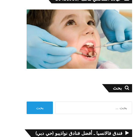
بحث
البحث
عن:
فندق فالانسيا ـ أفضل فنادق نواذيبو (حي دبي)