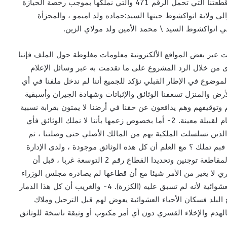
رؤوسنا وأمام أعين أطفالنا وهو المنزل الذي شيدناه على قطعتنا التي تحمل الرقم 471 والتي نملكها بموجب رخصة الحيازة
م: 14329 الصادرة بتاريخ: 03\07\2002 عن والي ولاية انواكشوط حينها السيد:حماده ولد اميمو ، والمجزأة
 عبر بعض المواقع الألكترونية معلومات مغلوطة حول الملف فإننا
 من خلال الرد المشروع على ما تقدمت به عبر وسائل الإعلام
خصوص اتهامنا بإدخال الموضوع في الإطار القبلي نؤكد للجميع أننا لم ندخل ملفنا في أي
 للأرض والمنزل تسعفنا الوثائق والإثباتات وشهادة الجيران وأسبقية
 وتوقيفهم وهم يدافعون عن حقنا في أرضنا لا يمتون بقرابة نسبية
لنا ، وكل ما صدر عنا من بيانات وتصريحات لا تحمل أي اتهام لقبيلة معينة. 2- أما بخصوص زعمها بأننا لا نملك الوثائق فأي
 الذين تسلسلت الملكية بهم من المالك الأصلي حتى وصلتنا ، ثم
 فبم تملك ؟ مع العلم أن كل هذه الوثائق موجودة ، ولدى الإدارة
نسخ منها ، 3- وفيما يتعلق بمكان القطعة فقد كانت تابعة لمقاطعة توجنين وتحديدا القطاع رقم 2 التوسعة غربا ، قبل أن
ك إجراء إداري لا يغير من الأمر شيئا مع أن قطاعها لم يصادره مجلس الوزراء
ولم يعلن عن كونه ذا نفع عام ، ولم يخضع لتأهيل الأحياء العشوائية لأنه لم تسبق عليه (الكزرة). 4- والغريب أن كل هذا الدمار
 البلد فسكان الأحياء العشوائية يعوض لهم قبل الترحيل وملاك
دم والإخلاء القسري دون أي أمر مكتوب أو وثيقة ناسخة للوثائق