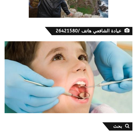
عيادة الشافعي هاتف /26421580
بحث