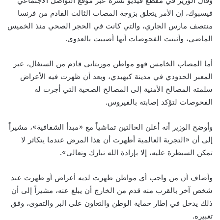
وقال الوزير في مقطع فيديو نشره عبر موقع التواصل الاجتماعي
فيسبوك، إن الأمر يتعلق بزوجة المصاب الثالث القادم من فرنسا
منتصف مارس الجاري، والتي كانت في الحجر الصحي منذ الخميس
الماضي، وأثبتت الفحوصات أنها أصيبت بالعدوى.
أما المصاب الخامس فهو مواطن موريتاني قادم من السنغال، عبر
المعبر الحدودي في مدينة كيهيدي، وبعد أن ظهرت فيه الأعراض
سلمته المصالح الأمنية إلى المصالح الصحية التي أجرت له
الفحوصات لتؤكد إصابته بالفيروس.
وأوضح الوزير أنه أعلن الحالتين تماشياً مع «مبدأ الشفافية»، مشيراً
إلى أن «التجربة العالمية أظهرت أن هذا المرض عندما يتكاثر لا
تمكن السيطرة عليه، إلا بإرادة الله تبارك وتعالى».
وأضاف أن من واجب أي مواطن ظهرت لديه أعراض أو ظهرت عند
شخص آخر بالقرب منه قدم من الخارج أن يبلغ عنه، مشيراً إلى أن
ذلك يدخل في إطار حماية الوطن والتعاون على البر والتقوى، وفق
تعبيره.