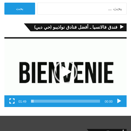
البحث
عن:
فندق فالانسيا ـ أفضل فنادق نواذيبو (حي دبي)
مشغل
الفيديو
01:49
00:00