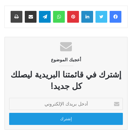
لينكدإن
بينتيريست
واتساب
تيلقرام
مشاركة عبر البريد
طباعة
أعجبك الموضوع
إشترك في قائمتنا البريدية ليصلك
كل جديد!
أدخل
بريدك
الإلكتروني