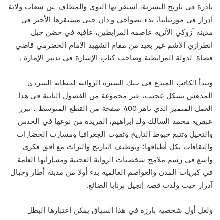
نادرة في تاريخ البشرية، استقر بها النوى والمطاف بين شعاب ولاية
آدرار في موريتانيا، بدء بضواحي وادان حتى مستقرها الأخير في
مدينة آزوكي الأثرية عاصمة المرابطين، غافية في حضن جبل
انطرازي الأشم غير بعيد من مقام الشهيد الإمام الحضرمي قاضي
قضاة الدولة المرابطية وصاحب كتاب الإشارة في تدبير الإمارة .
ويبدأ الكاتب المبدع في حبك السيرة الروائية لخطابه السردي
المدهش بشكل عجيب، عبر مجموعة من الفصول الثابتة في هذا
العمل المتميز الذي ناهز 400 صفحة من القطع المتوسط ، تبرز
عبقرية محمد السالك ولد ابراهيم، الفريدة من نوعها في الحدس
والتخيل وتتبع خيوط التاريخ وثقوب الجغرافيا ومسارب الحضارات
والثقافات بكل أطيافها؛ وتوظيف التاريخ والتراث مع أفق فكري
واسع في رسم ملامح شخصيات الرواية العجيبة ومساراتها العامة
في كبريات المدن والعواصم العالمية بدء أولا من مدينة أطار وجبال
آدرار حيث ولدت قصة إنجيل برنابا الضائع.
ولعل أول شخصية بارزة في هذا السياق يمكن اعتبارها البطل