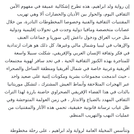
إن رواية ولد ابراهيم، هذه تطرح إشكالية عميقة في مفهوم الأمن
الثقافي اليوم، والحوار بين الأديان والحضارات ألا وهي تهريب
المقتنيات الثقافية والفنية وخصوصا المخطوطات النادرة، من خلال
عصابات متخصصة ومافيا دولية وجدت في تحولات إقليمية ودولية
مثل حرب العراق ودخول داعش إلى سوريا و جماعات العنف
والإرهاب في ليبيا وشمال مالي وغيرها، كل ذلك هو هزات ارتدادية
في فكر وثقافة الإنسان العربي والإفريقي، شكلت سبيلا واسعة
للمتاجرة بهذه الكنوز الثقافية الحية ، في تحد سافر لهوية مجتمعات
أفريقية وعربية خاصة في شمال أفريقيا ومنطقة الساحل والصحراء
، حيث اندمجت مجموعات بشرية ومكونات إثنية على صعيد واحد
عبر الهجرات المتلاحقة وأنماط العيش المشترك ، لتشكل موريتانيا
بالذات في هذا الفضاء الإفريقي الصحراوي حاضنة بارزة لهذا التراث
الثقافي المهدد بالضياع والاندثار ، في زمن العولمة المتوحشة وفي
ظل غياب ترسانة قانونية حقيقية، تحمي هذه الآثار والمقتنيات من
عمليات النهب والتهريب المنظم.
وتتأسس المخيلة العامة لرواية ولد ابراهيم ، على رحلة مخطوطة