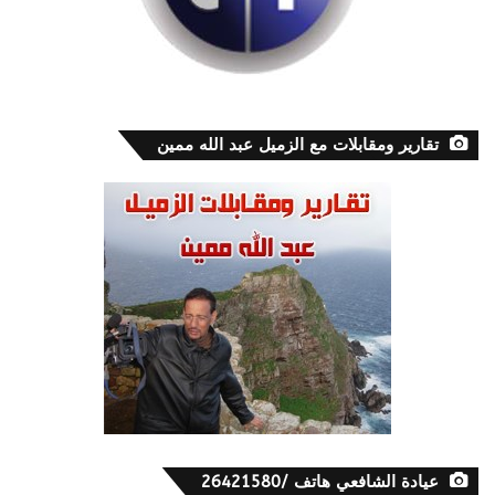
تقارير ومقابلات مع الزميل عبد الله ممين
عيادة الشافعي هاتف /26421580