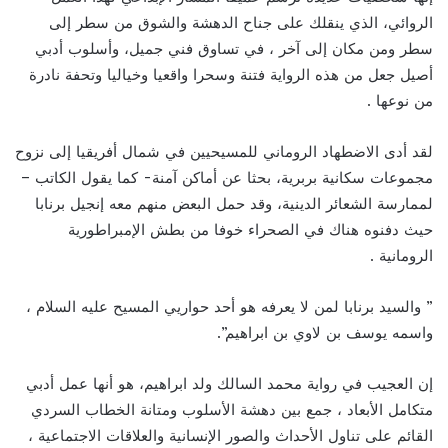
الروائي، الذي ينقلك على جناح الدهشة والشوق من سطر إلى
سطر ومن مكان إلى آخر ، في تساوق فني جميل، وأسلوب أدبي
أصيل جعل من هذه الرواية فتنة وسحرا واقعيا وخياليا وتحفة نادرة
من نوعها .
لقد أدى الاضطهاد الروماني للمسيحيين في شمال أفريقيا إلى نزوح
مجموعات سكانية بربرية، بحثا عن أماكن آمنة- كما يقول الكاتب –
لممارسة الشعائر الدينية، وقد حمل البعض منهم معه إنجيل برنابا
حيث دفنوه هناك في الصحراء خوفا من بطش الإمبراطورية
الرومانية .
” والسيد برنابا لمن لا يعرفه هو أحد حواريي المسيح عليه السلام ،
واسمه يوسف بن لاوي بن ابراهيم”.
إن العجيب في رواية محمد السالك ولد ابراهيم، هو أنها عمل أدبي
متكامل الأبعاد ، جمع بين دهشة الأسلوب ومتانة الخطاب السردي
القائم على تناول الأحداث والصور الإنسانية والعلاقات الاجتماعية ،