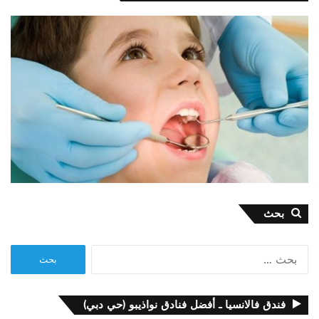
بحث
البحث
عن:
فندق فالانسيا ـ أفضل فنادق نواذيبو (حي دبي)