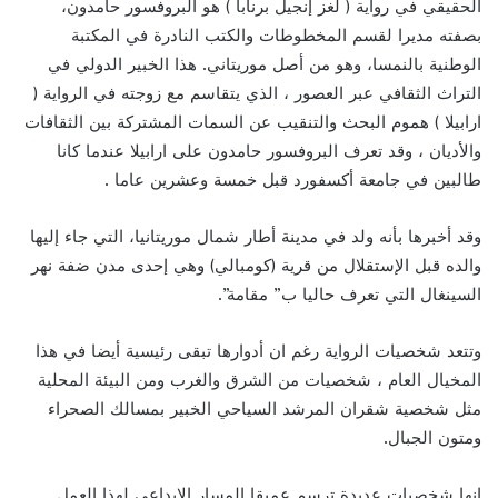
الحقيقي في رواية ( لغز إنجيل برنابا ) هو البروفسور حامدون،
بصفته مديرا لقسم المخطوطات والكتب النادرة في المكتبة
الوطنية بالنمسا، وهو من أصل موريتاني. هذا الخبير الدولي في
التراث الثقافي عبر العصور ، الذي يتقاسم مع زوجته في الرواية (
ارابيلا ) هموم البحث والتنقيب عن السمات المشتركة بين الثقافات
والأديان ، وقد تعرف البروفسور حامدون على ارابيلا عندما كانا
طالبين في جامعة أكسفورد قبل خمسة وعشرين عاما .
وقد أخبرها بأنه ولد في مدينة أطار شمال موريتانيا، التي جاء إليها
والده قبل الإستقلال من قرية (كومبالي) وهي إحدى مدن ضفة نهر
السينغال التي تعرف حاليا ب” مقامة”.
وتتعد شخصيات الرواية رغم ان أدوارها تبقى رئيسية أيضا في هذا
المخيال العام ، شخصيات من الشرق والغرب ومن البيئة المحلية
مثل شخصية شقران المرشد السياحي الخبير بمسالك الصحراء
ومتون الجبال.
إنها شخصيات عديدة ترسم عميقا المسار الإبداعي لهذا العمل