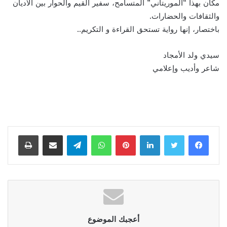
مكان بهذا “الموريتاني” المتسامح، سفير القيم والحوار بين الأديان
والثقافات والحضارات.
باختصار، إنها رواية تستحق القراءة و التكريم..
سيدي ولد الأمجاد
شاعر وأديب وإعلامي
لينكدإن
بينتيريست
واتساب
تيلقرام
مشاركة عبر البريد
طباعة
أعجبك الموضوع