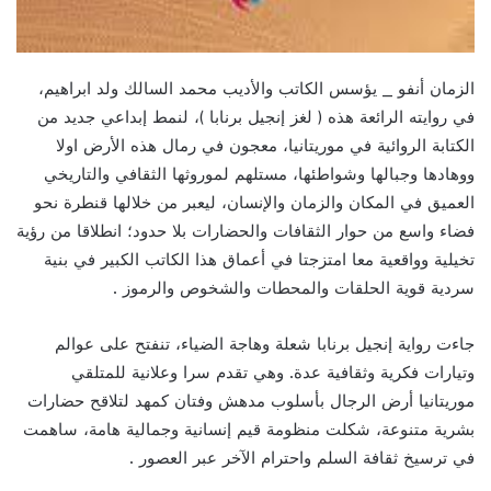
الزمان أنفو _ يؤسس الكاتب والأديب محمد السالك ولد ابراهيم،
في روايته الرائعة هذه ( لغز إنجيل برنابا )، لنمط إبداعي جديد من
الكتابة الروائية في موريتانيا، معجون في رمال هذه الأرض اولا
ووهادها وجبالها وشواطئها، مستلهم لموروثها الثقافي والتاريخي
العميق في المكان والزمان والإنسان، ليعبر من خلالها قنطرة نحو
فضاء واسع من حوار الثقافات والحضارات بلا حدود؛ انطلاقا من رؤية
تخيلية وواقعية معا امتزجتا في أعماق هذا الكاتب الكبير في بنية
سردية قوية الحلقات والمحطات والشخوص والرموز .
جاءت رواية إنجيل برنابا شعلة وهاجة الضياء، تنفتح على عوالم
وتيارات فكرية وثقافية عدة. وهي تقدم سرا وعلانية للمتلقي
موريتانيا أرض الرجال بأسلوب مدهش وفتان كمهد لتلاقح حضارات
بشرية متنوعة، شكلت منظومة قيم إنسانية وجمالية هامة، ساهمت
في ترسيخ ثقافة السلم واحترام الآخر عبر العصور .