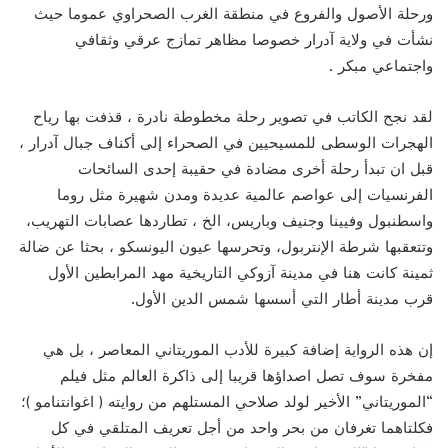
ورحلة الأصول والفروع في منطقة الغرب الصحراوي عموما حيث
نشأت في ولاية آدرار خصوصا مظاهر تمازج عرقي وثقافي
واجتماعي مبكر .
لقد نجح الكاتب في تصوير رحلة مخطوطة نادرة ، قذفت بها رياح
الهجرات الوسطى للمسيحيين في الصحراء إلى أكناف جبال آدرار ،
قبل ان تبدأ رحلة أخرى مضادة في حقيبة إحدى السائحات
الفرنسيات إلى عواصم عالمية عديدة ومدن شهيرة مثل روما
واسطنبول وفيينا وجنيف وباريس، الخ ، تطاردها عصابات التهريب،
وتتعقبها شرطة الإنتربول، وتحرسها عيون اليونسكو ، بحثا عن ضالة
ثمينة كانت هنا في مدينة آزوكي التاريخية مهد المرابطين الأول
قرب مدينة أطار التي أسسها شمس الدين الأول.
إن هذه الرواية إضافة كبيرة للأدب الموريتاني المعاصر ، بل هي
مفخرة سوف تصل اصداؤها قريبا إلى ذاكرة العالم مثل فيلم
“الموريتاني” الأخير لولد صلاحي المستلهم من روايته ( اغوانتنامو )؛
فكلتاهما تغرفان من بحر واحد من أجل تعريف المتلقي في كل