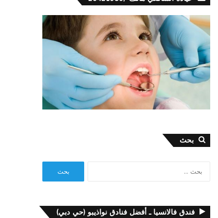
بحث
البحث
عن:
فندق فالانسيا ـ أفضل فنادق نواذيبو (حي دبي)