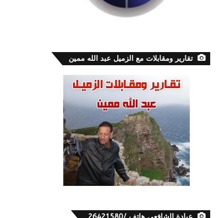
تقارير ومقابلات مع الزميل عبد الله ممين
عيادة الشافعي هاتف /26421580