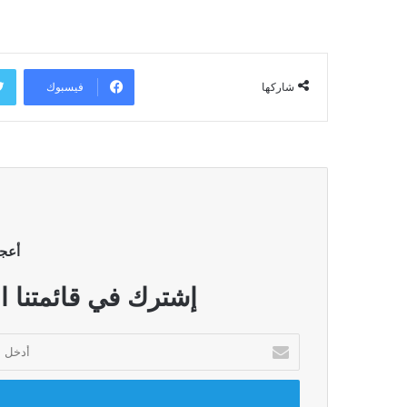
فيسبوك
شاركها
أعج
إشترك في قائمتنا ا
أدخل
بريدك
الإلكتروني