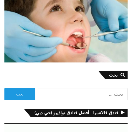
بحث
البحث
عن:
فندق فالانسيا ـ أفضل فنادق نواذيبو (حي دبي)
مشغل
الفيديو