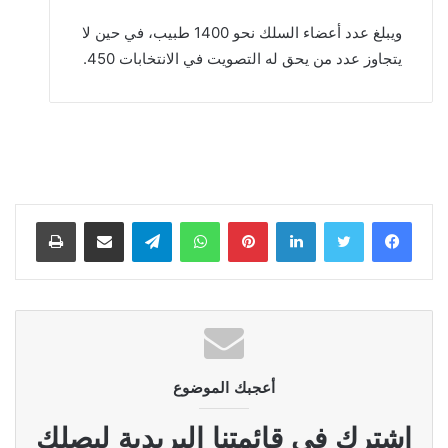
ويبلغ عدد أعضاء السلك نحو 1400 طبيب، في حين لا
يتجاوز عدد من يحق له التصويت في الانتخابات 450.
لينكدإن
بينتيريست
واتساب
تيلقرام
مشاركة عبر البريد
طباعة
أعجبك الموضوع
إشترك في قائمتنا البريدية ليصلك