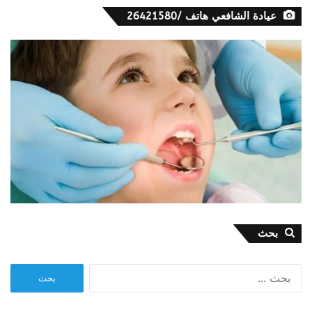
عيادة الشافعي هاتف /26421580
بحث
البحث
عن: