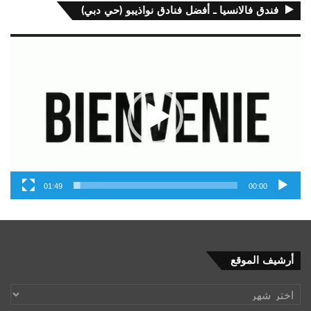
فندق فالانسيا ـ أفضل فنادق نواذيبو (حي دبي)
مشغل
الفيديو
01:49
00:00
أرشيف
أرشيف الموقع
الموقع