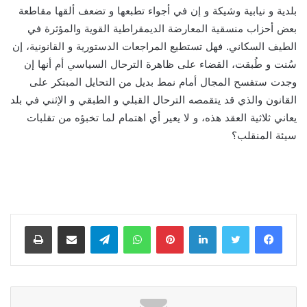
بلدية و نيابية وشيكة و إن في أجواء تطبعها و تضعف ألقها مقاطعة
بعض أحزاب منسقية المعارضة الديمقراطية القوية والمؤثرة في
الطيف السكاني. فهل تستطيع المراجعات الدستورية و القانونية، إن
سُنت و طُبقت، القضاء على ظاهرة الترحال السياسي أم أنها إن
وجدت ستفسح المجال أمام نمط بديل من التحايل المبتكر على
القانون والذي قد يتقمصه الترحال القبلي و الطبقي و الإثني في بلد
يعاني ثلاثية العقد هذه، و لا يعير أي اهتمام لما تخبؤه من تقلبات
سيئة المنقلب؟
لينكدإن
بينتيريست
واتساب
تيلقرام
مشاركة عبر البريد
طباعة