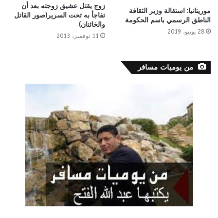
زوج يقتل عشيق زوجته بعد أن
موريتانيا: استقالة وزير الثقافة
تفاجأ به تحت السرير(صور القاتل
الناطق الرسمي باسم الحكومة
والخائنان)
28 يونيو، 2019
11 نوفمبر، 2013
من يوميات مسافر