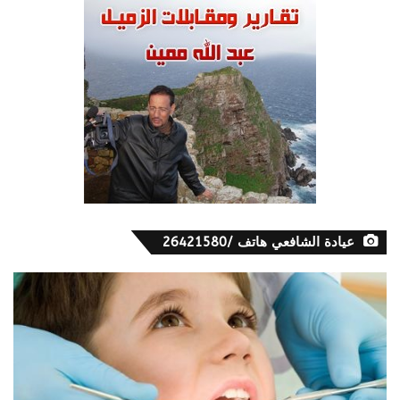
عيادة الشافعي هاتف /26421580