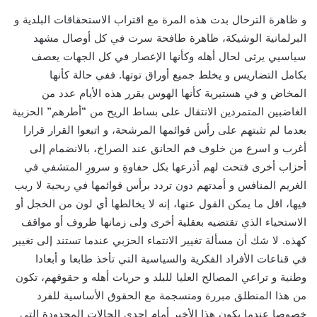
و ظاهرة الترحال بدت هذه المرة مع اقتراب الاستحقاقات البلدية و
البرلمانية الوشيكة، ظاهرة طافحة سرت في كل أوصال مشهد
سياسيي يرثى لحال أهله وكأنها الإعصار في كل الجهات يعصف
بكامل التضاريس و يخلط جميع أوراق توتها. ففي حالة كأنها
المخاض و في هستيرية كأنها الهوس يقرر هذه الأيام عدد من
الغاضبين المتمردين الانتقال على بساط الريح من “أطرهم” الحزبية
بعدما لم تثبتهم على رأس قوائمها المرشحة، و اتبعوا القرار قرارا
أغرب و اسرع من خلوف فم الحانق عند الصراخ، بالانضمام إلى
أحزاب أخرى فتحت لهم أذرعها بكل حفاوةِ و سرورِ المتشفي في
الغريم المنافس و أمدتهم دون تردد برأس قوائمها في ربحية لا ريب
فيها، اقل ما يمكن القول عنها، إنه لا يخالطها أي لون من الخجل أو
الاستحياء الذي تقتضيه بعقلية أخرى ولى زمانها ظروف أو مواقف
كهذه. لا شك أن مسألة تغيير الانتماء الحزبي عندما تستند إلى تغيير
في قناعات الأفراد الفكرية والسياسية التي تأخذ طابعا و أبعادا
وطنية و تراعي المصالح العليا للبلد و حريات أهله و حقوقهم، تكون
من هذا المنطلق مبررة ومنسجمة مع الحقوق الأساسية للفرد
خصوصا عندما يكون هذا الأخير أمام إحدى الحالات المحدودة التي