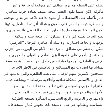
تطفو على السطح مع بروز مواقف غير متوقعة أو خارقة و غير
مألوفة؛ لكن عندما يكون التغيير نتيجة عسف لقيادة حزب سياسي
قائم بأكمله على الاستقطاب أو يشهد بداخله تلاعبا بثوابته و منهجيته
و مسطرة قيمه و القفز على حقوق و عطاء أفراده المناضلين، فهنا
تكون المشكلة بنيوية خطيرة تتجاوز الجانب القانوني والدستوري و
تضع الحزب نفسه في دائرة التساؤل عن صحة بنيته و سلامة
توجهاته و نجاعة اختياراته. ولا شك أن ظاهرة الترحال “الغرضي”
يمكن أن تعتبر من منطلق ما نرى هذه الأيام من الهروب من أحزاب
و الالتحاق بأخرى على خلفية الوزن المادي و القبلي و الجهوي و
الإثني و الطبقي، تؤججها قيادات من داخل أحزاب سياسية منافسة
بمباشرتها اتصالات مع المستائين و الغاضبين في الاطر الأخرى
مشجعين الكثيرين منهم للإقبال على هذه الظاهرة والتي تدعمها في
العمق و بالأساس مشكلة ثقافية وأخلاقية مرتبطة: – بهشاشة قيمة
الالتزام الحزبي والسياسي التي تطبع العلاقة القائمة بين بعض
الأحزاب والمنخرطين فيها، – وتفشي قيم الارتباط المصلحي
والانتهازي و الزبونية والريع السياسي، المتأثرة بطبيعة الظرفية
السياسية وتقلباتها في ظل الاستعدادات لخوض غمار استحقاقات