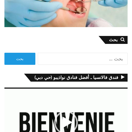
بحث
البحث
عن:
فندق فالانسيا ـ أفضل فنادق نواذيبو (حي دبي)
مشغل
الفيديو