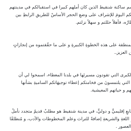
م ساكنة شنقيط الذين كان أملهم كبيرا في استقبالكم في مدينتهم
كم اليومَ للإشراف على وضعِ الحجر الأساسْ للطريقِ الرابطِ بين
ارُه، فأهلاً حللتم و سهلاً نزلتم.
المنطقة على هذه الخطوةِ الكبيرةِ و على ما حقّقتموه من إنجازاتٍ
العزيز..
 الكبرى التي تقودون مسيرتَها في بلدنا المعطاء، اسمحوا لي أن
التي يلتمسونَ من فخامتكم إعطاء توجيهَاتكم الساميةِ بشأنها
هم و حياتهم المعيشية.
طابعٍ إقليميٍّ و دوليٍّ، في مدينة شنقيط هو مطلبٌ قديمٌ متجدد نأملُ
مِ اللغةِ والشريعةِ إضافةً للتراث وعلم المخطوطات والأدب، و مُنطلقًا
العصور .