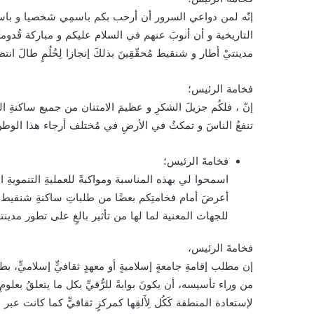
إنّه لمن دواعي السرور أن أرحب بكم باسمِي شخصيا و باس
التاريخية و أن أنوبَ عنهم في السلام عليكم و مباركة قُدوم
مدينتيْ أطار و شنقيط مُحقّقِينَ بذلكََ إنجازا لِحُلُمٍ طالَ انتظ
فخامة الرئيس؛
إنّ ، فلكُم جزيلَ الشكرِ و عظيمَ الامتنان من جميع ساكنةِ 
تنفعُ الناسَ و تمكثُ في الأرضِ في مُختلف أرجاء هذا الوطن 
فخامةَ الرئيس؛
اسمحوا لي بهذه المناسبة ومواكبةً للعمليةِ التنمويةِ
أعرضَ أمام فخامتِكم بعضًا من طلباتِ ساكنةِِ شنقيط 
للجهات المعنية لما لها من تأثير بالغٍ على تطور مدينت
فخامةَ الرئيس،
إن مطلب إقامةِ جامعةٍ إسلاميةٍ أو معهدٍ ثقافيٍّ إسلاميٍّ، ب
من وراء تأسيسه، أن يكونَ بوابةً للرُّقيِّ بكل ما يتعلقُ بعلو
لإستعادة المنطقة كَكُل لِأَلقِها كمركزٍ ثقافيٍّ كما كانت عبر 