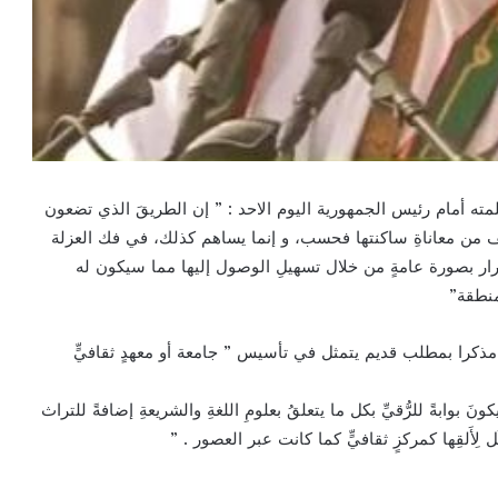
ه أمام رئيس الجمهورية اليوم الاحد : ” إن الطريقَ الذي تضعون
ّف من معاناةِ ساكنتها فحسب، و إنما يساهم كذلك، في فك العزلة
درار بصورة عامةٍ من خلال تسهيلِ الوصول إليها مما سيكون له
لمنطقة”
ا بمطلب قديم يتمثل في تأسيس ” جامعة أو معهدٍ ثقافيٍّ
بوابةً للرُّقيِّ بكل ما يتعلقُ بعلومِ اللغةِ والشريعةِ إضافةً للتراث
ِأَلقِها كمركزٍ ثقافيٍّ كما كانت عبر العصور . ”