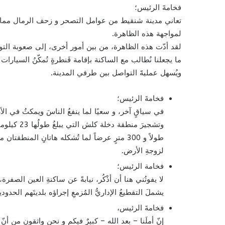
فخامةَ الرئيس؛
تعاني مدينة شنقيط من عوامل التصحر و زحف الرمال مما يتط
لمواجهة هذه الظاهرة.
لقد أدّت هذه الظاهرة، من بين أمور أخرى، إلى صعوبة التواص
ما يجعلنا نُطالب مع الساكنة بإقامة قَنطرةٍ تُمكّنُ السيا
ويُسهل عمليةََ التواصل بين طرفي المدينة.
فخامةَ الرئيس؛
في سياقٍ آخر، و سعيًا لما ينفعُ الناسَ ويمكثُ في ال
طولاً و 300 مترٍ عرضاً لما تُشكله هاتانِِ الم
لزوجةِ الأرض.
فخامة الرئيس؛
لا يفوتُني هنا أن أذْكُر، نيابةً عن ساكنةِ العين الصفرة،
يشملَ التقطيعُ الإداريُّ المُزمعِ إجراؤه بلديتَهم الحدودي
فخامةَ الرئيس،
إنّ أملَنا – بعد الله – كبيرٌ فيكم و نحن واثقون من 