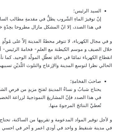
السيد الرئيس؛
إنّ توفيرَ الماءِ الشّروب يظلُّ في مقدمةِ مطالب السا
في هذا الصدد، إلا انّ المشكل مازال مطروحا بحِدّةٍ خا
و في مجال الكهرباء، لا تتوفر محطةُ المدينة إلاّ على مُولّد
خلال الصيف و موسم الكيطنة مع العلمِ- فخامةَ الرئيس- أن 
انقطاع الكهرباء تمامًا في حالةِ تعطّلِ المولّد الوحيد. كم
الحالي نظرا لتوسع المدينة والإزعاج والتلوث اللّذيْنِ تسببهم
صاحبَ الفخامةِ؛
يحتاج شبابُ و نساءُ المدينةِ لفتحِ مزيدٍ من فرصِ ا
في هذا الصدد فإنّ المشاريعَ النموذجيةَ لزراعة الخضر
تُعطيَّ النتائجَ المرجوةَ منها.
و لأجل توفير المواد المدعومة و تقريبِها من الساكنة، تحتاج ا
في مدينة شنقيط و واحد في أودي اعمر و آخر في احسي ال