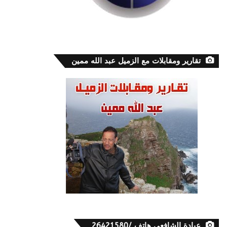
تقارير ومقابلات مع الزميل عبد الله ممين
عيادة الشافعي هاتف /26421580