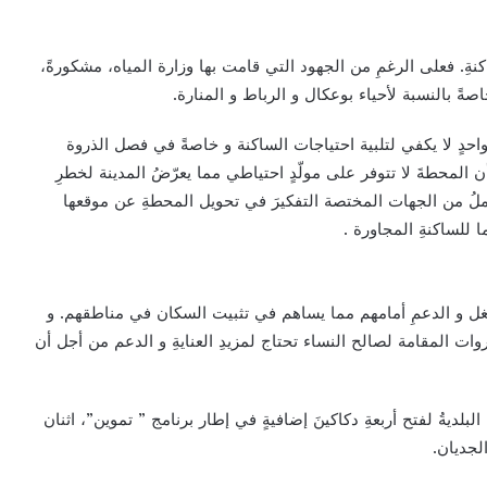
كنةِ. فعلى الرغمِ من الجهود التي قامت بها وزارة المياه، مشكورةً،
صةً بالنسبة لأحياء بوعكال و الرباط و المنارة.
ٍ واحدٍ لا يكفي لتلبية احتياجات الساكنة و خاصةً في فصل الذروة
المحطةَ لا تتوفر على مولّدٍ احتياطي مما يعرّضُ المدينة لخطرِ
ا نأملُ من الجهات المختصة التفكيرَ في تحويل المحطةِ عن موقعها
ا للساكنةِ المجاورة .
لشغل و الدعمِ أمامهم مما يساهم في تثبيت السكان في مناطقهم. و
وات المقامة لصالح النساء تحتاج لمزيدِ العنايةِ و الدعم من أجل أن
لبلديةُ لفتح أربعةِ دكاكينَ إضافيةٍ في إطار برنامج ” تموين”، اثنان
جديان.