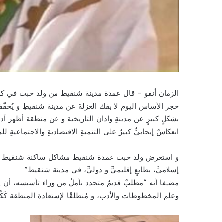
الزمان أنفو – قال عمدة مدينة شنقيط من ولد حبت في كلمت
حجر الأساس اليوم لا يفك العزلةَ عن مدينة شنقيطِ و يُخف
بشكلٍ كبيرٍ عن مدينةِ وادان التاريخية و عن منطقة أظهر آ
انعكاسٌ إيجابيٌّ كبيرٌ على التنميةِ الاقتصاديةِ والاجتماعيةِ ل
و استعرض ولد حبت عمدة شنقيط مشاكل ساكنة شنقيط مذكر
إسلاميٍّ، بطابعٍ إقليميٍّ و دوليٍّ، في مدينة شنقيط”
مضيفا أنه “مطلبٌ قديمٌ متجدد نأملُ من وراء تأسيسه، أن يكونَ 
وعلم المخطوطات والأدب، و مُنطلقًا لإستعادة المنطقة كَكُل ل