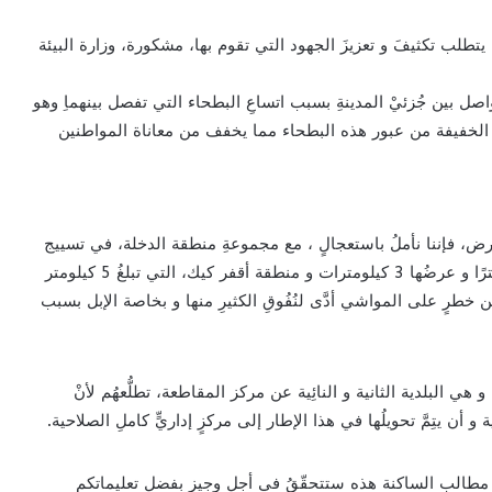
لب تكثيفَ و تعزيزَ الجهود التي تقوم بها، مشكورة، وزارة البيئة
ل بين جُزئيْ المدينةِ بسبب اتساعِ البطحاء التي تفصل بينهماِ وهو
رات الخفيفة من عبور هذه البطحاء مما يخفف من معاناة المواطنين
أرض، فإننا نأملُ باستعجالٍ ، مع مجموعةِ منطقة الدخلة، في تسييج
وتشجيرَ منطقة دخلة كلش التي يبلغُ طولُها 23 كيلومترًا و عرضُها 3 كيلومترات و منطقة أقفر كيك، التي تبلغُ 5 كيلومتر
نطقتان من خطرٍ على المواشي أدَّى لنُفُوقِ الكثيرِ منها و بخاصة الإبل بسبب
 و هي البلدية الثانية و النائِية عن مركز المقاطعة، تطلُّعهُم لأنْ
ة و أن يتِمَّ تحويلُها في هذا الإطار إلى مركزٍ إداريٍّ كاملِ الصلاحية.
أنّ مطالب الساكنة هذه ستتحقّقُ في أجلٍ وجيزٍ بفضل تعليماتكم