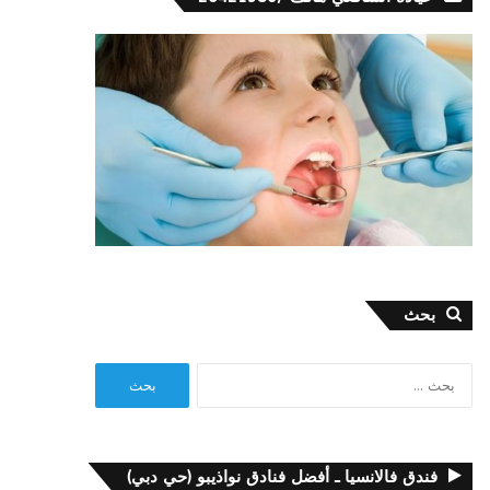
بحث
البحث
عن:
فندق فالانسيا ـ أفضل فنادق نواذيبو (حي دبي)