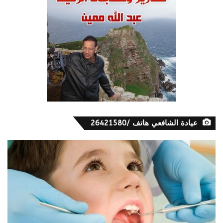
عيادة الشافعي هاتف /26421580