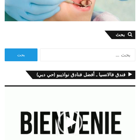
بحث
البحث
عن:
فندق فالانسيا ـ أفضل فنادق نواذيبو (حي دبي)
مشغل
الفيديو