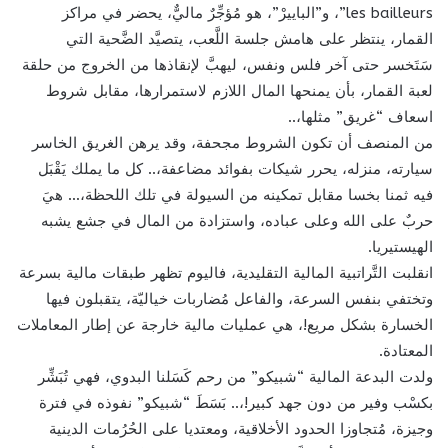
les bailleurs”، و”الباييرْ”، هو مُؤجِّرٌ ماليٌّ، يحضر في مراكز
القمار، ينتظر على هامش جلسة اللَّعب، يتصيَّد الضَّحية التي
سَتَخسر حتى آخر فلس ونفس، ليهبَّ لإنقاذها من الخروج من حلقة
لعبة القمار، بأن يمنحها المال اللازم لاستمرارها، مقابل شروط
اسعاف “غريق” مثلها،..
من المنصف أن تكون الشروط مجحفة، وقد يرهن الغريق الخاسر
سيارته، منزله، يحرر شيكات بفوائد مضاعفة،.. كل ما يملك يَقْبَل
فيه ثمنا بخسا مقابل تمكينه من السيولة في تلك اللحظة،… هيَ
حربٌ على الله وعلى عباده، واستزادة من المال في جشع يشبه
الهيستيريا.
انقلبت التَّراتبية المالية التقليدية، فاليوم تظهر طبقات مالية بسرعة
وتختفي بنفس السرعة، والفاعل مُضاربات خياليّة، يتقبلون فيها
الخسارة بشكل مريع!، هي عمليات مالية خارجة عن إطار المعاملات
المعتادة.
ولدت البدعة المالية “شبيكو” من رحم كَسَلنا البدوي، فهي تُبَشِّر
بكسْب وفير من دون جهد كبير!،.. بَسَطَ “شبيكو” نفوذه في فترة
وجيزة، مُتجاوزا الحدود الأخلاقية، ومعتديا على الحُرُمات الدينية