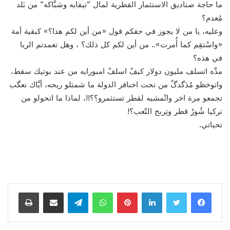
ما حاجة صناديق الاستثمار القطرية لمال “تيفايه وشبَّاكه” من بَلد
مُعدم؟
وعليه، يا من لا يجوز في حقكم قول «من أين لكم هذا؟» كبقية أمة
«واسْتقِم كما أُمرت».. من أين لكم كل ذلك؟ ، وهل تعمدتم الربا
في هذه؟
مدَّه اتسلف مليون دولار كيفْ اسلفْ امبورايه من عند بوتيك سقط،
واتوخظو مُدَگدگْ من تحت اخنافر الدولة ما شمتلو ريحه، أيَّاك تعگب
تجمعو مرة اخر واتْمشيه لقطر تستثمرو؟؟!!، لماذا ما اتحولو من
تركيا شُورْ قطر وتِربح التّعب؟!
تحياتي.
لينكدإن
بينتيريست
واتساب
تيلقرام
مشاركة عبر البريد
طباعة