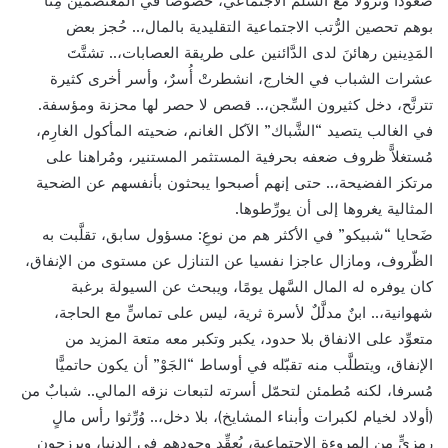
صعودا ونزولا مع السلم الاجتماعي، خصوصا في المعتصمين مِنَّا
بوهم تحصين الرُّتب الاجتماعية التقليدية بالمال،.. حُجز بعض
المَدِينين رهائنَ لدى الدَّائنين على طريقة العصابات،.. تشتَّتَ
عشرات الشباب في الخارج، انشطرتْ أُسرٌ، وأسر أخرى كثيرة
تترنَّح، دخل كثيرون السِّجن،.. قصص لا حصر لها محزنة ومؤسفة.
في الغالب يتصيد “الشَّباك” الآكل الغانم، ضحيته المأكول الغارِم،
مُستغلاًّ ظروف ضعفه بحرفية المستثمر المستنير، ومُراهنا على
مرتكز الفضيحة،.. حتى إنهم أصبحوا يبحثون بأنفسهم عن الضحية
المثالية يغروها إلى أن يورِّطوها.
ضَحايا “شبيكو” في الأكثر هم من نوعِ: مسؤول سابق، تقلَّبت به
الظّروف، ومازال عاجزا نفسيا عن التنازل عن مستوى من الإنفاق،
كان يوفره له المال السَّهل يومًا، ويبحث عن السيولة برغبة
شهوانية،.. ابنٌ مدلَّلٌ لأسرة ثرية، ليس على تماسٍّ مع الحاجة،
متعوِّد على الانفاق بلا حدود، يكبر وتكبر معه متعة المزيد من
الإنفاق، ويتطلَّب منه تقبّله في أوساط “الجَوْ” أن يكون حاتميًّا
مُسرفا، لكنه مُطمئن لتحمّل أسرته لتبعات نزقه المالي.. شبابٌ من
(أولاد لخيام لكبرات وأبناء المشايخ)، بلا دخل،.. وُرِّثوا رأس مالٍ
رمزيٍّ من المروءة الاجتماعية، يُعقِّد وجودهم في الدنيا، ويرزحون