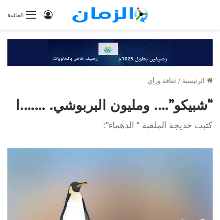
تسجيل
القائمة
الدخول
الرئيسية
/
ثقافة ورأي
“شبيكو”…. ومليون البربوشي. …….ا
كتبت خديجة الملقبة " الدهماء":