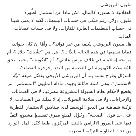
مليون البربوشي.
العقلانية لا تستورد كالمال.. لكن ماذا عن استثمار الطُّهر؟
مليون دولار، رقم فلكي في حسابات البسطاء، لكنه لا يعني شيئا
في حساب التنظيمات العابرة للقارات، ولا في حساب عصابات
المال..
هل مليون البربوشي سُلفة من غير فوائد؟،.. وأمَّا إنْ كان بفوائد،
فماذا نسميها في هذه الحالة بالذَّات؟.. هل هي “تشْباك” حلال؟، أم
مرابحة إسلامية في غلاف بزنس عائلي؟، أم “اتگوبينه” محمية بحق
المُعاملات الكهنوتية في العصمة من النقد وجرجرة القضاء؟،..
السؤال يطرح نفسه بما أن البربوشي الأريحي يفضّل صيغة “نيَّة
الاستثمار”، وهي كلمة حمَّالة وجوه، مادام المليون “المستثمر” لم
يخضع لأحكام نظام السيولة المشروعة مصرفيا، لا في الضمانات
والإجراءات، ولا في سلامة التحويلات، إذ لا يملك من الضمانات إلا
تزكية شفاهية من الددو، الوسيط لدى صناديق الاستثمار القطرية
على حد قول “الضحية”، وحُوِّل المبلغ بطرق تقسيطٍ مشبوهٍ التفَّ
فيها على المرور الالزامي بالبنك المركزي، طبعا ككل المال الوارد
من تحت الطاولة التركية القطرية.