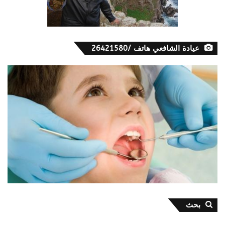
عيادة الشافعي هاتف /26421580
بحث