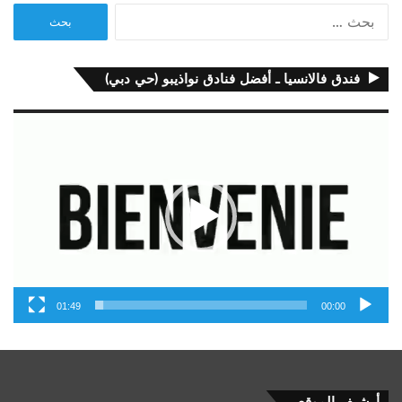
البحث
عن:
فندق فالانسيا ـ أفضل فنادق نواذيبو (حي دبي)
مشغل
الفيديو
01:49
00:00
أرشيف
أرشيف الموقع