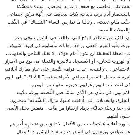
تحت ثقل الماضي مع ضعف ذات يد الحاضر،.. سيدة مُتمسِّكة
باستحضار أيام ترفٍ نائياتٍ، تكابد لتحافظ على أُبَّهة مركزٍ اجتماعي
جفَّت منابع تغذيته،.. وغالبا ما تمارس النساء “التشباك” في الذَّهب
والعملات الصعبة…
إن الكثير من مظاهر البذخ التي تطالعنا في الشوارع وفي بعض
بيوت عِلْية القوم، تُخفي وراءها رهانات مأساوية في قيود “شبيكو”.
في لحظة الحقيقة لن يكون أمام هؤلاء، إلا تقبّل السِّجن والعقوبات،
أو الهروب للخارج، أو الاستنجاد بالأسرة والقبيلة في نوع من الابتزاز
الاجتماعي، .. والنتيجة، عذاب قوامه التَّستر على غبار معارك أخلاقية
شرسة، مقابل التفقير الجماعي لأبرياء يستمر ” الشَّباكه” إلى اليوم
في اغتصاب مالهم وعرقهم بجريرة سفهاء من قومهم.
المُرابون، في منأى عن الأذى تمامًا حتى اللَّحظة، ورغم مدّونة
التجارة، والتّعديلات التي أُدخلت عليها، مازال “الشَّباكه” يتبخترون
في جنة ربحيَّة خياليَّة، تزداد ازدهارًا من مآسي مغفلين يحتل الأسى
جفون أهلهم.
ما ورد أعلاه، مُسْتبشَعات من الأفعال لا تليق بمن تشغلهم أُخراهم
عن دنياهم، ويزهدون في الماديات وتفاهات البشريات كأبطال