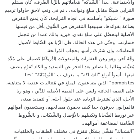
والاجتماعية، ..بدأ “الشَّباكه” مُعاملاتهم بالرِّبا الصِّرف، كأن يَستلم
المُرابِي شيكًا مقابل مبلغٍ وفوائده، ، ثم في وقتٍ لاحقٍ حاولوا ترميم
صورة ” شبيكو” بأسلمته في اتجاه المُرابحة، كأن يَمنح المُقرض
بضاعة بفوائدها، سيبيعها المُقترض في السُّوق بأقل من قيمتها
الأصلية ليتحصَّل على مبلغ نقدي، فيزيد بذلك عمدا من مُجمل
خسارته… وحتَّى في هذه الحالة، ظل الرِّبا هو الضَّابط لأصول
المعاملات وإن سَتَرتْ رأسها بحجاب المُرابحة.
وجْهٌ آخر، وهو رهن العقارات والمنقولات (ادْريكَهْ) كضمان على مُدَّة
مُعيَّنة، وغالبا ما تصادر بعد العجز عن التسديد وبالكاد تُقوَّم بنصف
ثمنها.. أسوأ أنواع “الشباكه” ما يعرف ب “البُومْبَايَهْ” “les
pompistes” الذين يضاعفون المبلغ في مُتتاليات عددية لا متناهية،
على القيمة الحائنة وليس على القيمة الأصلية للدَّين ، وهو ربا
الأجل، الذي يَشترط الزيادة عند حلول أجله، أو لتمديد مدته،
فالمرابون يعرفون جدا كيف يحمون مصالحهم، ويستعيدون أموالهم
عبر توريط الضَّحايا وتكبيلهم بالأوْصال والشِّيكات، و بالشُّروط
الضَّامنة لمضاعفة أموالهم،..
“التشباك” تفشَّى بشكل مُفزع في مختلف الطبقات والخلفيات،