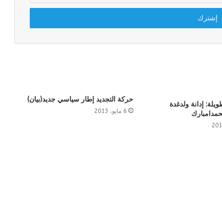
حركة التجديد إطار سياسي جديد(بيان)
لة: إدانة ولدغدة
6 مايو، 2013
مدامبارك