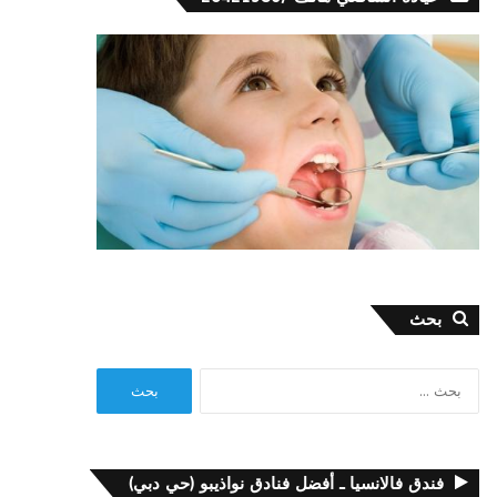
بحث
البحث
عن:
فندق فالانسيا ـ أفضل فنادق نواذيبو (حي دبي)