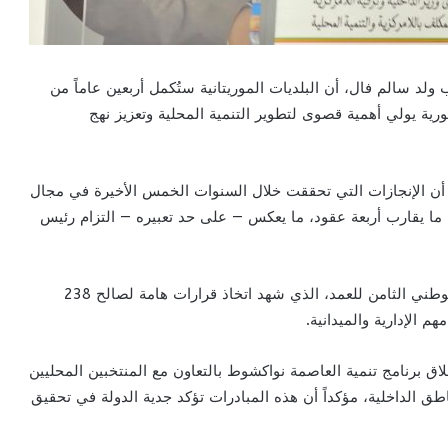
 ولد سالم فال، أن البلديات الموريتانية ستُكمل أربعين عاماً من
ية يولي أهمية قصوى لتطوير التنمية المحلية وتعزيز نهج
 أن الإنجازات التي تحققت خلال السنوات الخمس الأخيرة في مجال
 ما يقارب أربعة عقود، ما يعكس — على حد تعبيره — التزام رئيس
وأضاف أن رئيس الجمهورية ترأس للمرة الأولى المؤتمر الوطني الثامن للعمد، الذي شهد اتخاذ قرارات هامة لصالح 238
 الإدارية والميدانية.
لاق برنامج تنمية العاصمة نواكشوط بالتعاون مع المنتخبين المحليين
اطق الداخلية، مؤكداً أن هذه المبادرات تؤكد جدية الدولة في تحقيق