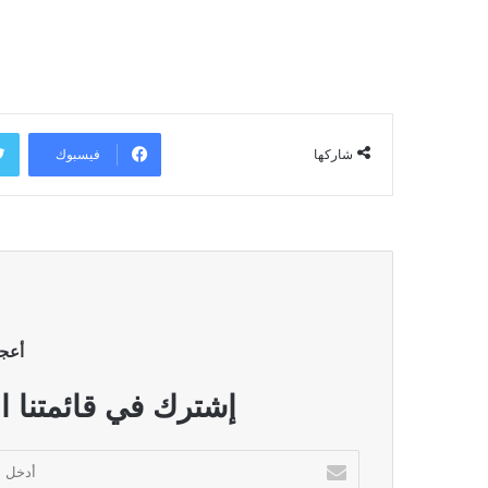
فيسبوك
شاركها
أعج
إشترك في قائمتنا ا
أدخل
بريدك