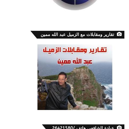
تقارير ومقابلات مع الزميل عبد الله ممين
عيادة الشافعي هاتف /26421580