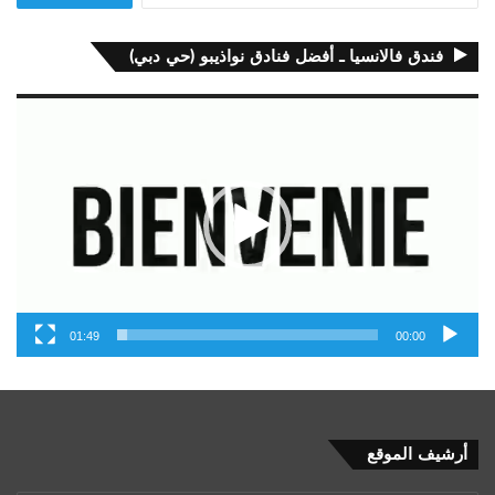
فندق فالانسيا ـ أفضل فنادق نواذيبو (حي دبي)
مشغل
الفيديو
01:49
00:00
أرشيف
أرشيف الموقع
الموقع