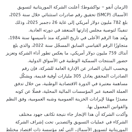
(الزمان أنفو – نواكشوط): أعلنت الشركة الموريتانية لتسويق
الأسماك (SMCP) تحقيق رقم صادرات استثنائي خلال سنة 2025،
بلغ 782 مليون دولار أمريكي إلى غاية 26 دجمبر 2025، وذلك
تنفيذًا لتوصية مجلس إدارتها المنعقد في دورته العادية.
ويُعد هذا الرقم الأعلى في تاريخ الشركة منذ تأسيسها سنة 1984،
متجاوزًا الرقم القياسي السابق المسجّل سنة 2022، والذي بلغ
آنذاك 759 مليون دولار أمريكي، ما يعكس تطور أداء الشركة وتعزيز
حضور المنتجات السمكية الوطنية في الأسواق الدولية.
وبحسب البيان الصادر عن الإدارة العامة للشركة، فإن رقم
الصادرات المحقق يعادل 305 مليارات أوقية قديمة، ويشكّل
مساهمة معتبرة في الدورة الاقتصادية الوطنية، من خلال تدفق
العملة الصعبة عبر المؤسسات المالية المحلية، فضلًا عن كونه
مصدرًا مهمًا لإيرادات الخزينة العمومية وشبه العمومية، وفق النظم
والقوانين المعمول بها.
وأكدت الشركة أن هذا الإنجاز جاء نتيجة تكاتف جهود مختلف
الشركاء في عمليات التسويق والتصدير، تحت إشراف الشركة
الموريتانية لتسويق الأسماك، التي تُعد مؤسسة ذات اقتصاد مختلط