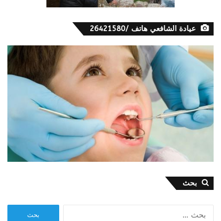
عيادة الشافعي هاتف /26421580
بحث
البحث
عن: