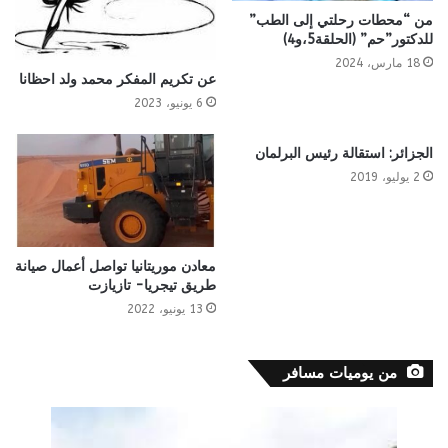
من “محطات رحلتي إلى الطب”
للدكتور”حم” (الحلقة5،و4)
18 مارس، 2024
عن تكريم المفكر محمد ولد احظانا
6 يونيو، 2023
الجزائر: استقالة رئيس البرلمان
2 يوليو، 2019
معادن موريتانيا تواصل أعمال صيانة
طريق تيجريا- تازيازت
13 يونيو، 2022
من يوميات مسافر