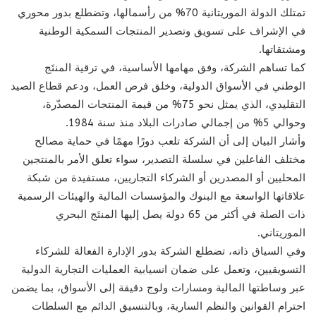
تمتلك الدولة الموريتانية 70% من رأسمالها، وتضطلع بدور محوري
في الإشراف على تسويق وتصدير المنتجات السمكية الوطنية
ومشتقاتها.
كما تساهم الشركة، وفق مهامها الأساسية، في ترقية المنتَج
الوطني في الأسواق الدولية، وخلق فرص العمل، ودعم قطاع الصيد
التقليدي، الذي يمثل نحو 75% من قيمة المنتجات المصدّرة،
وحوالي 5% من إجمالي صادرات البلاد منذ سنة 1984.
وأشار البيان إلى أن الشركة تلعب دورًا مهمًا في حماية مصالح
مختلف الفاعلين في سلسلة التصدير، سواء تعلق الأمر بالمنتجين
المحليين أو المصدرين أو الشركاء التجاريين، مستفيدة من شبكة
علاقاتها الواسعة مع البنوك والمؤسسات المالية والهيئات الرسمية
ذات الصلة في أكثر من 65 دولة يصل إليها المنتَج البحري
الموريتاني.
وفي السياق ذاته، تضطلع الشركة بدور الإدارة الفعالة للشركاء
التسويقيين، وتعمل على ضمان انسيابية العمليات التجارية الدولية
عبر وساطتها المالية ومسارات ولوج دقيقة إلى الأسواق، بما يضمن
احترام القوانين والنظم السارية، وبالتنسيق الدائم مع السلطات