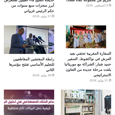
تكريم من مجموعة كفانا فسادًا
خديجة الشيخ ماء العينين تستعرض
أبرز منجزات سبع سنوات من
3 أغسطس، 2026
حكم الرئيس غزواني
31 يوليو، 2026
السفارة المغربية تحتفي بعيد
العرش في نواكشوط.. السفير
رابطة المفتشين المقاطعيين
حميد شبار: الشراكة مع موريتانيا
للتعليم الأساسي تفتتح مؤتمرها
بلغت مرحلة جديدة من التعاون
الثاني
الاستراتيجي
28 يوليو، 2026
31 يوليو، 2026