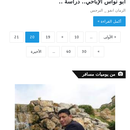
أبو نواس الإباحي.. دراسة ..
الزمان انفو _ النرجس
أكمل القراءة »
« الأولى
...
10
«
19
20
21
»
30
40
...
الأخيرة
من يوميات مسافر