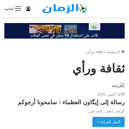
تسجيل
القائمة
الدخول
الرئيسية
/
ثقافة ورأي
ثقافة ورأي
10 أكتوبر، 2019
رسالة إلى إيگاون العظماء : سامحونا أرجوكم
الزمان انفو _ كتب إس
أكمل القراءة »