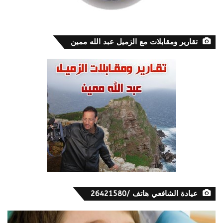
تقارير ومقابلات مع الزميل عبد الله ممين
عيادة الشافعي هاتف /26421580