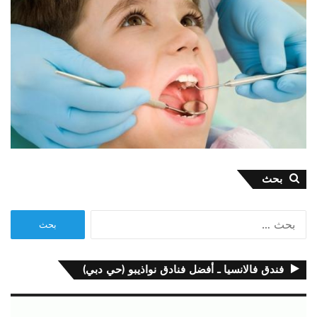
بحث
البحث
عن:
فندق فالانسيا ـ أفضل فنادق نواذيبو (حي دبي)
مشغل
الفيديو