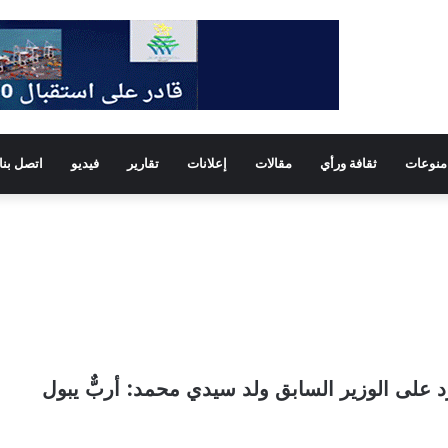
منوعات
ثقافة ورأي
مقالات
إعلانات
تقارير
فيديو
اتصل بنا
على الوزير السابق ولد سيدي محمد: أربٌّ يبول