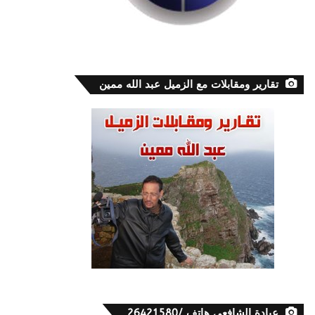
تقارير ومقابلات مع الزميل عبد الله ممين
عيادة الشافعي هاتف /26421580