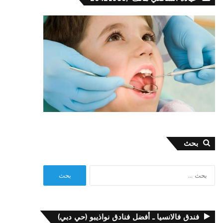
بحث
البحث
عن:
فندق فالانسيا ـ أفضل فنادق نواذيبو (حي دبي)