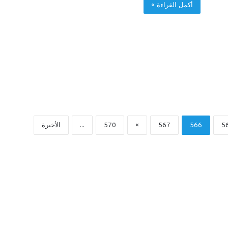
أكمل القراءة »
5
566
567
»
570
...
الأخيرة