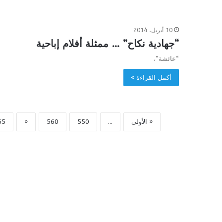
10 أبريل، 2014
“جهادية نكاح” … ممثلة أفلام إباحية
“عائشة”،
أكمل القراءة »
« الأولى
...
550
560
«
65