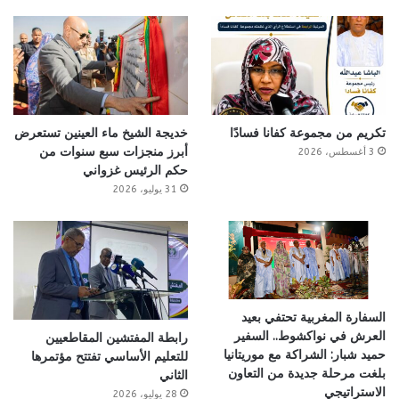
تكريم من مجموعة كفانا فسادًا
خديجة الشيخ ماء العينين تستعرض
أبرز منجزات سبع سنوات من
3 أغسطس، 2026
حكم الرئيس غزواني
31 يوليو، 2026
السفارة المغربية تحتفي بعيد
العرش في نواكشوط.. السفير
رابطة المفتشين المقاطعيين
حميد شبار: الشراكة مع موريتانيا
للتعليم الأساسي تفتتح مؤتمرها
بلغت مرحلة جديدة من التعاون
الثاني
الاستراتيجي
28 يوليو، 2026