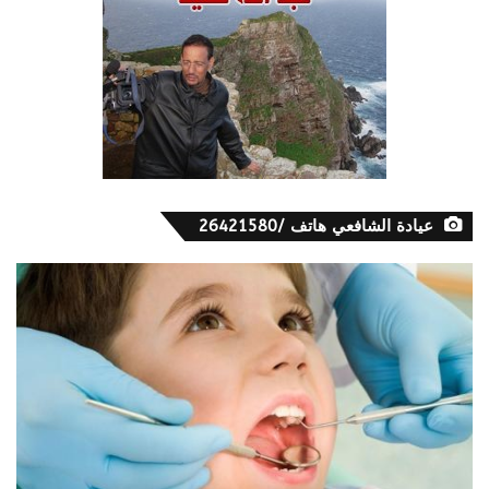
عيادة الشافعي هاتف /26421580