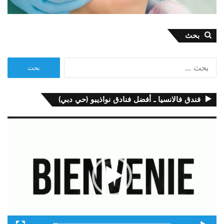
بحث
البحث
عن:
فندق فالانسيا ـ أفضل فنادق نواذيبو (حي دبي)
مشغل
الفيديو