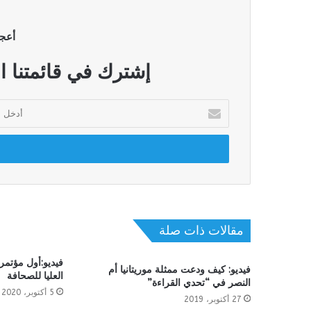
أعج
إشترك في قائمتنا ا
أدخل
بريدك
الإلكتروني
مقالات ذات صلة
فيديو:أول مؤتم
فيديو: كيف ودعت ممثلة موريتانيا أم
العليا للصحافة
النصر في “تحدي القراءة”
5 أكتوبر، 2020
27 أكتوبر، 2019