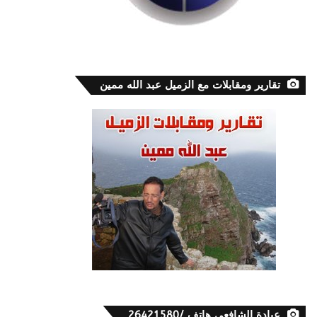
تقارير ومقابلات مع الزميل عبد الله ممين
عيادة الشافعي هاتف /26421580