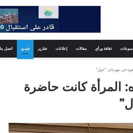
منوعات
ثقافة ورأي
مقالات
إعلانات
تقارير
فيديو
اتصل بنا
بقوة في مهرجان “جول”
ه: المرأة كانت حاضرة
ل”