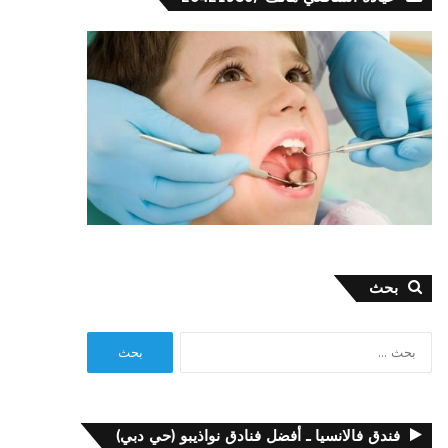
بحث
البحث
عن:
فندق فالانسيا ـ أفضل فنادق نواذيبو (حي دبي)