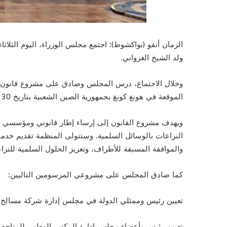
ولد الشيخ الغزواني.
وخلال الاجتماع، درس المجلس وصادق على مشروع قانون يس
الموقعة في هونغ كونغ بجمهورية الصين الشعبية بتاريخ 30 مايو 2025.
النزاعات بالوسائل السلمية. وستتولى المنظمة تقديم خدما
والموافقة المسبقة للأطراف، وتعزيز الحلول السلمية للنزا
كما صادق المجلس على مشروعي المرسومين التاليين:
تعيين رئيس وممثلي الدولة في مجلس إدارة شركة مسالخ 
تعيين رئيس وأعضاء مجلس إدارة المكتب الوطني للمتاحف