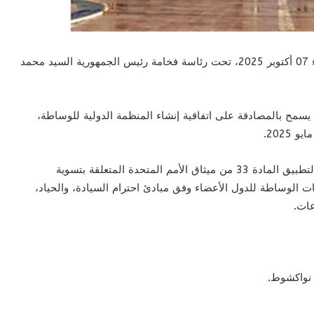
الزمان أنفو (نواكشوط): اجتمع مجلس الوزراء، اليوم الثلاثاء 07 أكتوبر 2025، تحت رئاسة فخامة رئيس الجمهورية السيد محمد
مح بالمصادقة على اتفاقية إنشاء المنظمة الدولية للوساطة،
ويهدف مشروع القانون إلى إرساء إطار قانوني ومؤسسي لتطبيق المادة 33 من ميثاق الأمم المتحدة المتعلقة بتسوية
ت الوساطة للدول الأعضاء وفق مبادئ احترام السيادة، والحياد،
عات.
نواكشوط.
.