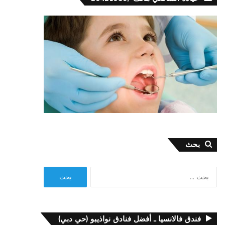
بحث
البحث
عن:
فندق فالانسيا ـ أفضل فنادق نواذيبو (حي دبي)