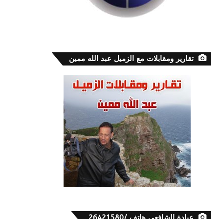
تقارير ومقابلات مع الزميل عبد الله ممين
عيادة الشافعي هاتف /26421580