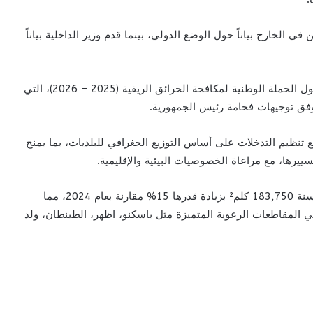
في الخارج بياناً حول الوضع الدولي، بينما قدم وزير الداخلية بياناً
أما وزيرة البيئة والتنمية المستدامة، فقد استعرضت بياناً حول الحملة الوطنية لمكافحة الحرائق الريفية (2025 – 2026)، التي
وفق توجيهات فخامة رئيس الجمهورية.
ع تنظيم التدخلات على أساس التوزيع الجغرافي للبلديات، بما يمنح
تسييرها، مع مراعاة الخصوصيات البيئية والإقليمية.
ووفقاً لبيانات الرصد الجوي، بلغت مساحة المراعي هذه السنة 183,750 كلم² بزيادة قدرها 15% مقارنة بعام 2024، مما
 المقاطعات الرعوية المتميزة مثل باسكنو، اظهر، الطينطان، ولد