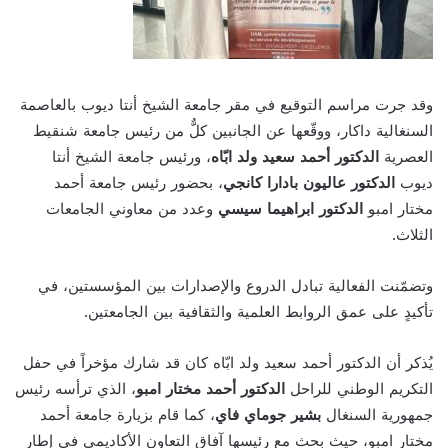
وقد جرت مراسم التوقيع في مقر جامعة الشيخ أنتا ديوب بالعاصمة
السنغالية داكار، ووقّعها عن الجانبين كلٌّ من رئيس جامعة شنقيط
العصرية
الدكتور أحمد سعيد ولد ابّاه
، ورئيس جامعة الشيخ أنتا
ديوب
الدكتور عاليون بادارا كانجي
، بحضور رئيس جامعة أحمد
مختار امبو
الدكتور ابراهيما سيسي
وعدد من معاوني الجامعات
الثلاث.
وتضمّنت الفعالية تبادل الدروع والإصدارات بين المؤسستين، في
تأكيدٍ على عمق الروابط العلمية والثقافية بين الجامعتين.
يُذكر أن الدكتور أحمد سعيد ولد ابّاه كان قد شارك مؤخراً في حفل
التكريم الوطني للراحل
الدكتور أحمد مختار امبو
، الذي ترأسه رئيس
جمهورية السنغال
بشير جوماي فاي
، كما قام بزيارة جامعة أحمد
مختار امبو، حيث بحث مع رئيسها آفاق التعاون الأكاديمي في إطار