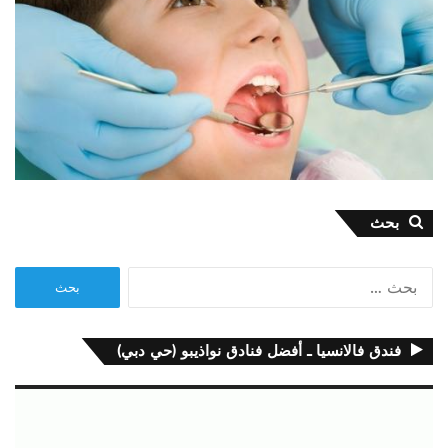
بحث
البحث
عن:
فندق فالانسيا ـ أفضل فنادق نواذيبو (حي دبي)
مشغل
الفيديو