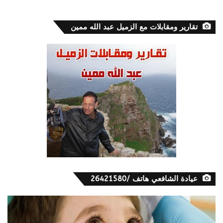
تقارير ومقابلات مع الزميل عبد الله ممين
عيادة الشافعي هاتف /26421580