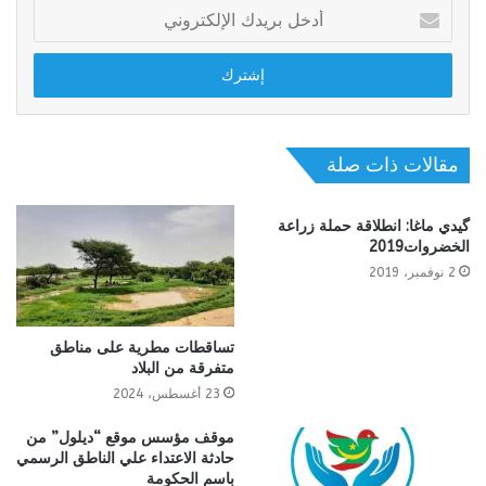
أدخل
بريدك
الإلكتروني
مقالات ذات صلة
گيدي ماغا: انطلاقة حملة زراعة
الخضروات2019
2 نوفمبر، 2019
تساقطات مطرية على مناطق
متفرقة من البلاد
23 أغسطس، 2024
موقف مؤسس موقع “ديلول” من
حادثة الاعتداء علي الناطق الرسمي
باسم الحكومة