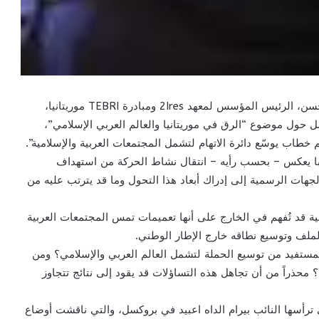
الزمان أنفو – نواكشوط: انتقد الدكتور محمد ولد محمد الحسن، الرئيس المؤسس لمعهد 2Ires ومبادرة TEBRI موريتانيا،
سل حول موضوع “الرق في موريتانيا والعالم العربي الإسلامي”،
 خطاب يوسّع دائرة الاتهام لتشمل المجتمعات العربية والإسلامية”.
با يعكس – بحسب رأيه – انتقال نشاط الحركة من استهداف
ً الجهات الرسمية إلى إدراك أبعاد هذا التحول وما قد يترتب عليه من
قد تُفهم في الخارج على أنها تعميمات تمس المجتمعات العربية
الملف وتوسيع نطاقه خارج الإطار الوطني.
مستفيد من توسيع الحملة لتشمل العالم العربي والإسلامي؟ ومن
محذراً من أن تجاهل هذه التساؤلات قد يقود إلى نتائج تتجاوز
رأسها النائب بيرام الداه اعبيد في بروكسل، والتي ناقشت أوضاع