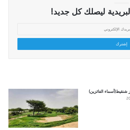
لبريدية ليصلك كل جديد!
 شنقيط(أسماء الفائزين)