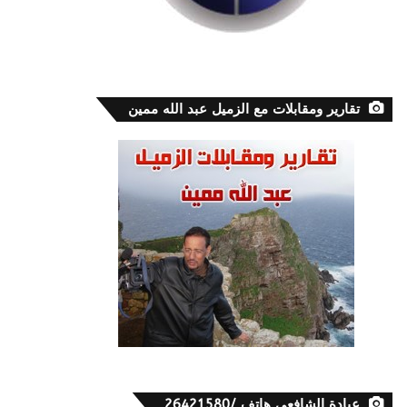
تقارير ومقابلات مع الزميل عبد الله ممين
عيادة الشافعي هاتف /26421580