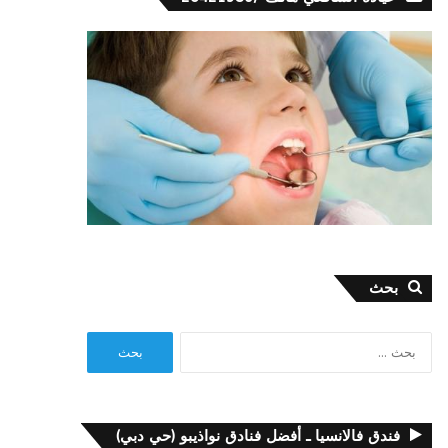
بحث
البحث
عن:
فندق فالانسيا ـ أفضل فنادق نواذيبو (حي دبي)