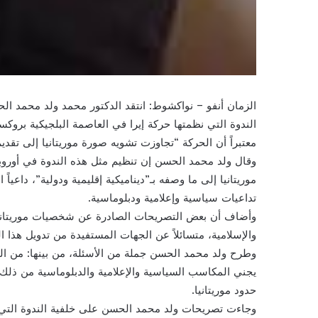
الندوة التي نظمتها حركة إيرا في العاصمة البلجيكية بروك
معتبراً أن الحركة “تجاوزت تشويه صورة موريتانيا إلى تقديم
وقال ولد محمد الحسن إن تنظيم مثل هذه الندوة في أورو
موريتانيا إلى ما وصفه بـ”ديناميكية إقليمية ودولية”، داعيا
تداعيات سياسية وإعلامية ودبلوماسية.
وأضاف أن بعض التصريحات الصادرة عن شخصيات موريتانية 
والإسلامية، متسائلاً عن الجهات المستفيدة من تدويل هذا 
وطرح ولد محمد الحسن جملة من الأسئلة، من بينها: من ال
يجني المكاسب السياسية والإعلامية والدبلوماسية من ذلك؟ 
حدود موريتانيا.
وجاءت تصريحات ولد محمد الحسن على خلفية الندوة التي ت