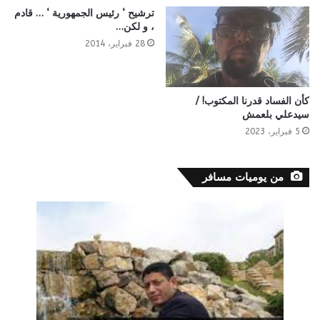
ترشيح ‘ رئيس الجمهورية ‘ … قادم
، و لكن…
28 فبراير، 2014
كأن الفساد قدرنا المكتوب! /
سيدعلي بلعمش
5 فبراير، 2023
من يوميات مسافر