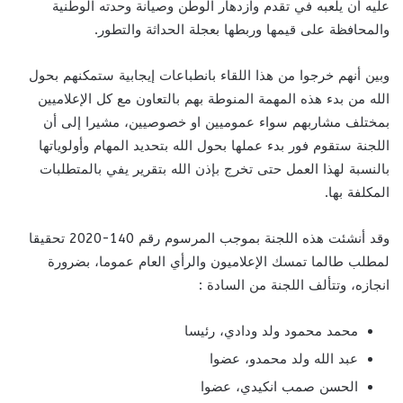
عليه أن يلعبه في تقدم وازدهار الوطن وصيانة وحدته الوطنية
والمحافظة على قيمها وربطها بعجلة الحداثة والتطور.
وبين أنهم خرجوا من هذا اللقاء بانطباعات إيجابية ستمكنهم بحول
الله من بدء هذه المهمة المنوطة بهم بالتعاون مع كل الإعلاميين
بمختلف مشاربهم سواء عموميين او خصوصيين، مشيرا إلى أن
اللجنة ستقوم فور بدء عملها بحول الله بتحديد المهام وأولوياتها
بالنسبة لهذا العمل حتى تخرج بإذن الله بتقرير يفي بالمتطلبات
المكلفة بها.
وقد أنشئت هذه اللجنة بموجب المرسوم رقم 140-2020 تحقيقا
لمطلب طالما تمسك الإعلاميون والرأي العام عموما، بضرورة
انجازه، وتتألف اللجنة من السادة :
محمد محمود ولد ودادي، رئيسا
عبد الله ولد محمدو، عضوا
الحسن صمب انكيدي، عضوا