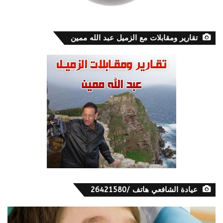
تقارير ومقابلات مع الزميل عبد الله ممين
عيادة الشافعي هاتف /26421580