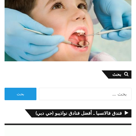
بحث
البحث
عن:
فندق فالانسيا ـ أفضل فنادق نواذيبو (حي دبي)
مشغل
الفيديو