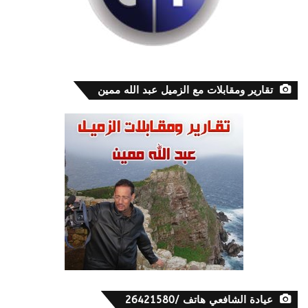
تقارير ومقابلات مع الزميل عبد الله ممين
عيادة الشافعي هاتف /26421580