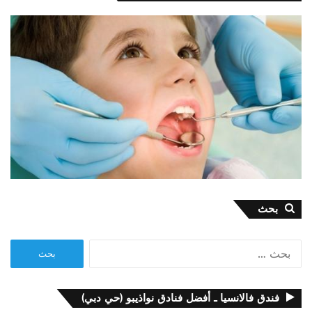
بحث
البحث
عن:
فندق فالانسيا ـ أفضل فنادق نواذيبو (حي دبي)