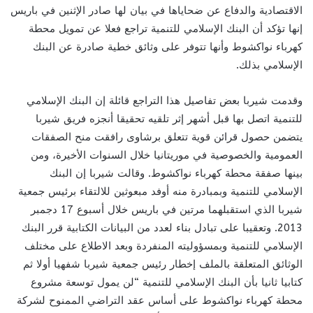
الاقتصادية والدفاع عن ضحاياها في بيان لها صادر الإثنين في باريس
إنها تؤكد أن البنك الإسلامي للتنمية تراجع فعلا عن تمويل محطة
كهرباء نواكشوط وأنها تتوفر على وثائق خطية صادرة عن البنك
الإسلامي بذلك.
وقدمت شيربا بعض تفاصيل هذا التراجع قائلة إن البنك الإسلامي
للتنمية اتصل بها قبل أشهر إثر تلقيه تحقيقا أنجزه فريق شيربا
يتضمن حصول قرائن قوية تتعلق برشاوى رافقت منح الصفقات
العمومية والخصوصية في موريتانيا خلال السنوات الأخيرة، ومن
بينها صفقة محطة كهرباء نواكشوط. وقالت شيربا إن البنك
الإسلامي للتنمية وبمبادرة منه أوفد مبعوثين للالتقاء برئيس جمعية
شيربا الذي استقبلهما مرتين في باريس خلال أسبوع 17 دجمبر
2013. وتعقيبا على تبادل بناء لعدد من البيانات الكتابية قرر البنك
الإسلامي للتنمية وبمسؤوليته المنفردة وبعد الاطلاع على مختلف
الوثائق المتعلقة بالملف إخطار رئيس جمعية شيربا شفهيا أولا ثم
كتابيا ثانيا بأن البنك الإسلامي للتنمية “لن يمول توسعة مشروع
محطة كهرباء نواكشوط على أساس عقد التراضي الممنوح لشركة