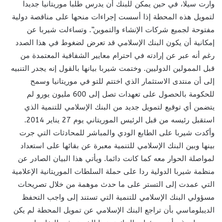
وارت سيلا، في حين يمكن للبنك أن يدرس طلبا موريتانيا جديدا
لتمويل هذه المحطة إذا أسست إجراءات منحها على مناقصة دولية
مفتوحة لجميع شركات الإنشاء والتموين”. وتساءلت شيربا عن
إمكانية أن يكون البنك الإسلامي قد تعرض لضغوط في هذا الصدد
رغم أنه عبر عن إرادته في احترام معايير الشفافية المعتمدة من
قبل الممولين الدوليين. وختمت شيربا بيانها بالقول إنه يجدر التنبيه
إلى أن منتدى الاستثمار الذي اختتم للتو في موريتانيا وسمح
للحكومة بالحصول على تعهدات تصل إلى 600 مليون يورو لم
يتضمن أي توقيع لتمويل جديد من البنك الإسلامي للتنمية الذي
استقبل رئيسه من قبل الرئيس الموريتاني يوم 27 يناير 2014.
وأكدت شيربا على الطابع الودي والمباشر للمحادثات التي جرت
بينها وبين البنك الإسلامي للتنمية معبرة عن بقائها على استعداد
لمواصلة الحوار معه كما كانت دائما. ويأتي هذا البيان الصادر عن
منظمة شيربا الدولية ردا على حملة السلطات الموريتانية الإعلامية
التي عمدت إلى التستر على ما حدث موهمة من خلال تصريحات
مسؤولي البنك الإسلامي للتنمية التي تستند إلى واجب التحفظ
الديبلوماسي بأن تراجع البنك الإسلامي عن تمويل المحطة لم يكن