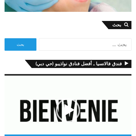
بحث
البحث
عن:
فندق فالانسيا ـ أفضل فنادق نواذيبو (حي دبي)
مشغل
الفيديو