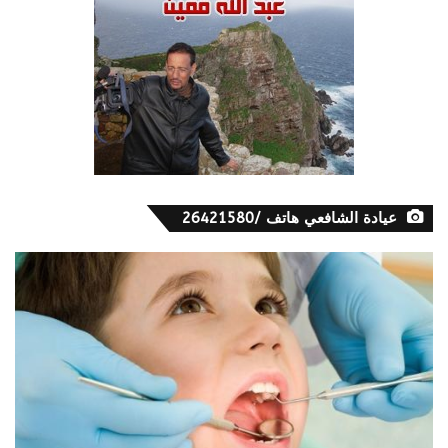
عيادة الشافعي هاتف /26421580