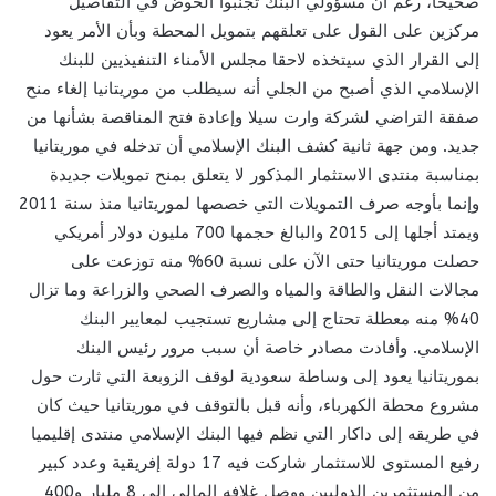
صحيحا، رغم أن مسؤولي البنك تجنبوا الخوض في التفاصيل
مركزين على القول على تعلقهم بتمويل المحطة وبأن الأمر يعود
إلى القرار الذي سيتخذه لاحقا مجلس الأمناء التنفيذيين للبنك
الإسلامي الذي أصبح من الجلي أنه سيطلب من موريتانيا إلغاء منح
صفقة التراضي لشركة وارت سيلا وإعادة فتح المناقصة بشأنها من
جديد. ومن جهة ثانية كشف البنك الإسلامي أن تدخله في موريتانيا
بمناسبة منتدى الاستثمار المذكور لا يتعلق بمنح تمويلات جديدة
وإنما بأوجه صرف التمويلات التي خصصها لموريتانيا منذ سنة 2011
ويمتد أجلها إلى 2015 والبالغ حجمها 700 مليون دولار أمريكي
حصلت موريتانيا حتى الآن على نسبة 60% منه توزعت على
مجالات النقل والطاقة والمياه والصرف الصحي والزراعة وما تزال
40% منه معطلة تحتاج إلى مشاريع تستجيب لمعايير البنك
الإسلامي. وأفادت مصادر خاصة أن سبب مرور رئيس البنك
بموريتانيا يعود إلى وساطة سعودية لوقف الزوبعة التي ثارت حول
مشروع محطة الكهرباء، وأنه قبل بالتوقف في موريتانيا حيث كان
في طريقه إلى داكار التي نظم فيها البنك الإسلامي منتدى إقليميا
رفيع المستوى للاستثمار شاركت فيه 17 دولة إفريقية وعدد كبير
من المستثمرين الدوليين ووصل غلافه المالي إلى 8 مليار و400