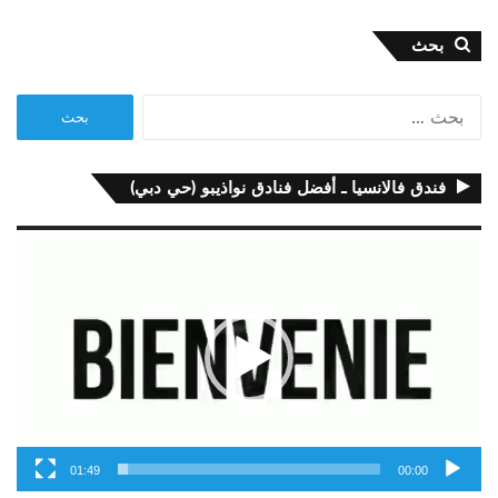
بحث
البحث
عن:
فندق فالانسيا ـ أفضل فنادق نواذيبو (حي دبي)
مشغل
الفيديو
01:49
00:00