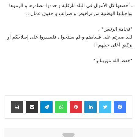
ـ أخضعوا كل الأموال في البلد للرقابة و حددوا مصادرها و الزموها
بواجباتها الوطنية من تراخيص و ضرائب و حقوق عمال ..
*فخامة الرئيس* ،
لقد صبرتم على فسادهم و لم يستحوا ، فليصبروا على إصلاحكم أو
يركبوا أغلى خيلهم !!
*حفظ الله موريتانيا*
لينكدإن
بينتيريست
واتساب
تيلقرام
مشاركة عبر البريد
طباعة