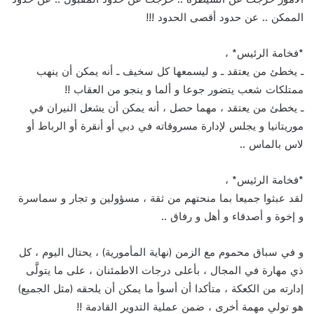
الممكن .. عن حدود أقصى الحدود !!!
*فخامة الرئيس* ،
ـ يخطئ من يعتقد ـ و ليسمعها كل سخيف ـ أنه يمكن أن ينهب
ممتلكات شعب يتضور جوعا و ألما و ينجو من العقاب !!
ـ يخطئ من يعتقد ، مهما حصل ، أنه يمكن أن يشعل النيران في
موريتانيا و يجلس لإدارة مسروقاته في دبي أو أنقرة أو الرباط أو
لاس بالماس ..
*فخامة الرئيس* ،
لقد عبثوا جميعا بما منحتهم من ثقة ، مسؤولين و تجار و سماسرة
و إخوة و أصدقاء و أهل و رفاق ..
و في سباق محموم مع الزمن (نهاية المأمورية) ، يحتال اليوم ، كل
ذي مهارة في المجال ، بأعلى درجات الاطمئنان ، على ما يتولَّى
إدارته من الكعكة ، متأكدا أن أسوأ ما يمكن أن يلحقه (مثل الجميع)
هو تولي مهمة أخرى ، ضمن عملية التدوير القادمة !!