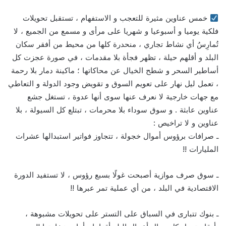
خمس عناوين مثيرة للتعجب و الاستفهام ، تستقبل تحويلات
فلكية يوميا و أسبوعيا و شهريا على مرأى و مسمع من الجميع ، لا
تُمارِسُ أي نشاط تجاري ، منحدرة كلها من محيط من أفقر سكان
البلد و أقلهم حيلة ، تظهر فجأة بلا مقدمات ، في صورة عجزت كل
أساطير السحر و شطح الخيال عن محاكاتها ؛ ماكينة دمار بلا رحمة
، تعمل ليل نهار على تعويم السوق و تقويض وجود الدولة و التعاطي
مع جهات خارجية لا نعرف عنها سوى أنها عدوة ، تستغل جشع
عناوين عابثة . و سوق سوداء بلا محرمات ، تبتلع كل السيولة ، بلا
عناوين و لا تراخيص :
ـ صرافات برؤوس أموال خجولة ، تتجاوز فواتير استبدالها عشرات
المليارات !!
ـ سوق صرف موازية أصبحت غولًا بسبع رؤوس ، لا تستفيد الدورة
الاقتصادية في البلد ، من أي عملية تمر عبرها !!
ـ بنوك تتبارى في السباق على التستر على تحويلات مشبوهة ،