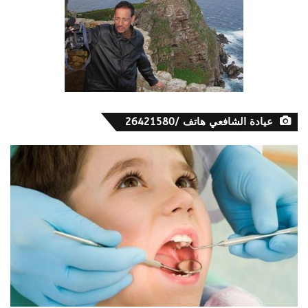
عيادة الشافعي هاتف /26421580