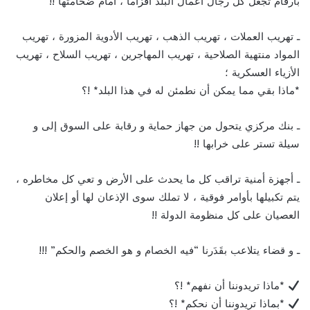
بأرقام تجعل كل رجال أعمال البلد أقزاما ، أمام ضخامتها !!
ـ تهريب العملات ، تهريب الذهب ، تهريب الأدوية المزورة ، تهريب
المواد منتهية الصلاحية ، تهريب المهاجرين ، تهريب السلاح ، تهريب
الأزياء العسكرية ؛
*ماذا بقي مما يمكن أن نطمئن له في هذا البلد* !؟
ـ بنك مركزي يتحول من جهاز حماية و رقابة على السوق إلى و
سيلة تستر على خرابها !!
ـ أجهزة أمنية تراقب كل ما يحدث على الأرض و تعي كل مخاطره ،
يتم تكبيلها بأوامر فوقية ، لا تملك سوى الإذعان لها أو إعلان
العصيان على كل منظومة الدولة !!
ـ و قضاء يتلاعب بقَدَرنا “فيه الخصام و هو الخصم والحكم” !!!
*ماذا تريدوننا أن نفهم* !؟
*بماذا تريدوننا أن نحكم* !؟