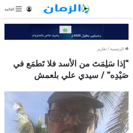
تسجيل
القائمة
الدخول
الرئيسية
/
تقارير
“إذا سَلِمَتَ من الأسد فلا تَطمَع في
صَيْدِه” / سيدي علي بلعمش