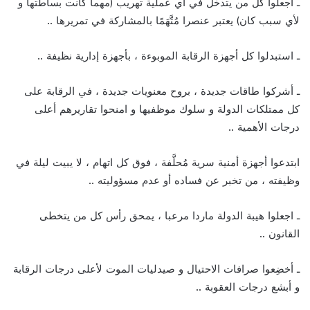
ـ اجعلوا كل من يتدخل في أي عملية تهريب (مهما كانت بساطتها و
لأي سبب كان) يعتبر عنصرا مُتَّهَمًا بالمشاركة في تمريرها ..
ـ استبدلوا كل أجهزة الرقابة الموبوءة ، بأجهزة إدارية نظيفة ..
ـ أشركوا طاقات جديدة ، بروح معنويات جديدة ، في الرقابة على
كل ممتلكات الدولة و سلوك موظفيها و امنحوا تقاريرهم أعلى
درجات الأهمية ..
ابتدعوا أجهزة أمنية سرية مُحلَّفة ، فوق كل اتهام ، لا يبيت ليلة في
وظيفته ، من تخبر عن فساده أو عدم مسؤوليته ..
ـ اجعلوا هيبة الدولة ماردا مرعبا ، يمحق رأس كل من يتخطى
القانون ..
ـ أخضِعوا صرافات الاحتيال و صيدليات الموت لأعلى درجات الرقابة
و أبشع درجات العقوبة ..