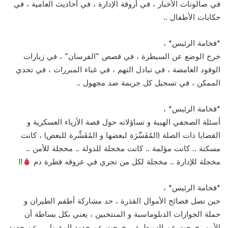
في صالونات الأخبار ، في أروقة الإدارة ، في أحاديث العامية ، في
حكايات الأطفال ..
*فخامة الرئيس* ،
خرج الوضع عن السيطرة ، في قصص “الفرسان” ، في زيارات
الوفود الغامضة ، في تبادل التهم ، في غباء المبررات ، في تحدي
الممكن ، في تسجيل كل جريمة ضد مجهول ..
*فخامة الرئيس* ،
أسئلة الصحفي الهيبة و تساؤلاته حول قصة الأزياء العسكرية و
القضايا ذات الصلة (المُفَسِّرَة لبعضها و المُقَشِّرة للبعض) ، كانت
مسكتة .. كانت مؤلمة .. كانت مخجلة للدولة .. مخجلة للأمن ..
مخجلة للإدارة .. مخجلة لكل من تجري في عروقه قطرة دم
!!
*فخامة الرئيس* ،
حين تصل فضائح الأموال القذرة ، حد مشاركة أطقم الطيران و
حملة الجوازات الدبلوماسية و المنتخبين ، يعني بكل بساطة أن
الأمور خرجت عن السيطرة .. خرجت عن حدود المقبول .. عن حدود