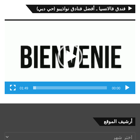
فندق فالانسيا ـ أفضل فنادق نواذيبو (حي دبي)
مشغل
الفيديو
01:49
00:00
أرشيف
أرشيف الموقع
الموقع