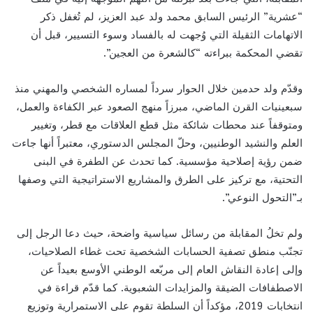
“عشرية” الرئيس السابق محمد ولد عبد العزيز، لم تُغفل ذكر
الاتهامات الثقيلة التي وُجهت له بالفساد وسوء التسيير، قبل أن
تقضي المحكمة ببراءته “كالشعرة من العجين”.
وقدّم ولد حدمين خلال الحوار سرداً لمساره الشخصي والمهني منذ
سبعينيات القرن الماضي، مبرزاً منهج الصعود عبر الكفاءة والعمل،
ومتوقفاً عند محطات شائكة مثل قطع العلاقات مع قطر، وتغيير
العلم والنشيد الوطنيين، وحلّ المجلس الدستوري، معتبراً أنها جاءت
ضمن رؤية إصلاحية مؤسسية. كما تحدث عن الطفرة في البنى
التحتية، مع تركيز على الطرق والمشاريع الاستراتيجية التي وصفها
بـ”التحول النوعي”.
ولم تخلُ المقابلة من رسائل سياسية واضحة، حيث دعا الرجل إلى
تجنّب منطق تصفية الحسابات الشخصية تحت غطاء الصلاحيات،
وإلى إعادة النقاش العام إلى مربّعه الوطني الأوسع بعيداً عن
الاصطفافات الضيقة والمزايدات الشعبوية. كما قدّم قراءة في
انتخابات 2019، مؤكداً أن السلطة تقوم على الاستمرارية وتوزيع