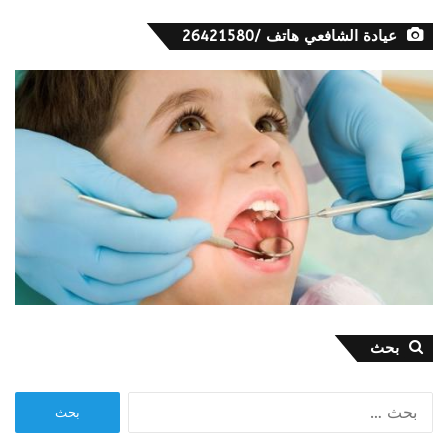
عيادة الشافعي هاتف /26421580
بحث
البحث
عن: